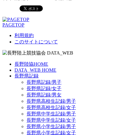
PAGETOP
利用規約
このサイトについて
長野陸協HOME
DATA_WEB HOME
長野県記録
長野県記録/男子
長野県記録/女子
長野県記録/男女
長野県高校生記録/男子
長野県高校生記録/女子
長野県中学生記録/男子
長野県中学生記録/女子
長野県小学生記録/男子
長野県小学生記録/女子