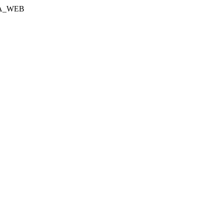
A_WEB