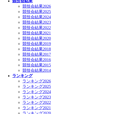
競技会結果
競技会結果2026
競技会結果2025
競技会結果2024
競技会結果2023
競技会結果2022
競技会結果2021
競技会結果2020
競技会結果2019
競技会結果2018
競技会結果2017
競技会結果2016
競技会結果2015
競技会結果2014
ランキング
ランキング2026
ランキング2025
ランキング2024
ランキング2023
ランキング2022
ランキング2021
ランキング2020