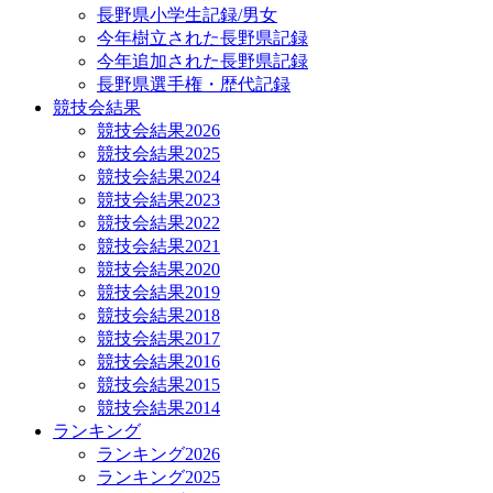
長野県小学生記録/男女
今年樹立された長野県記録
今年追加された長野県記録
長野県選手権・歴代記録
競技会結果
競技会結果2026
競技会結果2025
競技会結果2024
競技会結果2023
競技会結果2022
競技会結果2021
競技会結果2020
競技会結果2019
競技会結果2018
競技会結果2017
競技会結果2016
競技会結果2015
競技会結果2014
ランキング
ランキング2026
ランキング2025