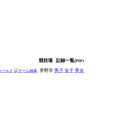
競技場
記録一覧
(PDF)
茅野市
男子
女子
男女