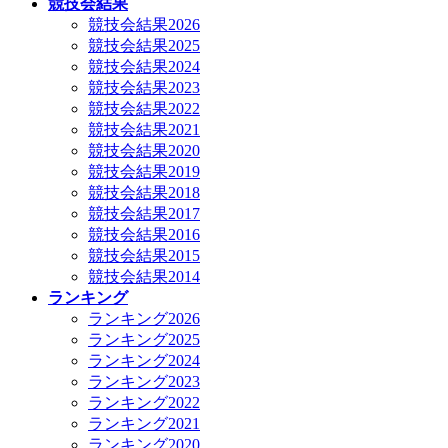
競技会結果
競技会結果2026
競技会結果2025
競技会結果2024
競技会結果2023
競技会結果2022
競技会結果2021
競技会結果2020
競技会結果2019
競技会結果2018
競技会結果2017
競技会結果2016
競技会結果2015
競技会結果2014
ランキング
ランキング2026
ランキング2025
ランキング2024
ランキング2023
ランキング2022
ランキング2021
ランキング2020