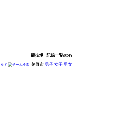
競技場
記録一覧
(PDF)
茅野市
男子
女子
男女