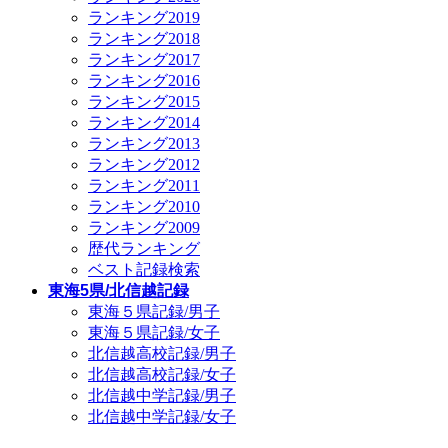
ランキング2019
ランキング2018
ランキング2017
ランキング2016
ランキング2015
ランキング2014
ランキング2013
ランキング2012
ランキング2011
ランキング2010
ランキング2009
歴代ランキング
ベスト記録検索
東海5県/北信越記録
東海５県記録/男子
東海５県記録/女子
北信越高校記録/男子
北信越高校記録/女子
北信越中学記録/男子
北信越中学記録/女子