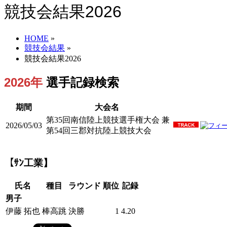
競技会結果2026
HOME
»
競技会結果
»
競技会結果2026
2026年
選手記録検索
期間
大会名
第35回南信陸上競技選手権大会 兼
2026/05/03
第54回三郡対抗陸上競技大会
【ｻﾝ工業】
氏名
種目
ラウンド
順位
記録
男子
伊藤 拓也
棒高跳
決勝
1
4.20