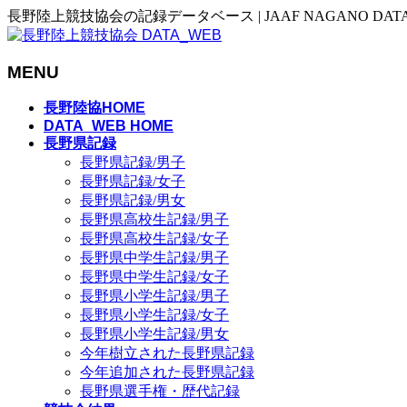
長野陸上競技協会の記録データベース | JAAF NAGANO DAT
MENU
メ
長野陸協HOME
ニ
DATA_WEB HOME
長野県記録
ュ
長野県記録/男子
ー
長野県記録/女子
を
長野県記録/男女
飛
長野県高校生記録/男子
ば
長野県高校生記録/女子
す
長野県中学生記録/男子
長野県中学生記録/女子
長野県小学生記録/男子
長野県小学生記録/女子
長野県小学生記録/男女
今年樹立された長野県記録
今年追加された長野県記録
長野県選手権・歴代記録