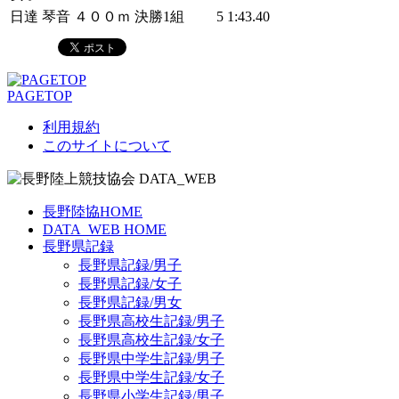
日達 琴音
４００ｍ
決勝1組
5
1:43.40
PAGETOP
利用規約
このサイトについて
長野陸協HOME
DATA_WEB HOME
長野県記録
長野県記録/男子
長野県記録/女子
長野県記録/男女
長野県高校生記録/男子
長野県高校生記録/女子
長野県中学生記録/男子
長野県中学生記録/女子
長野県小学生記録/男子