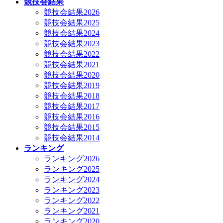
競技会結果
競技会結果2026
競技会結果2025
競技会結果2024
競技会結果2023
競技会結果2022
競技会結果2021
競技会結果2020
競技会結果2019
競技会結果2018
競技会結果2017
競技会結果2016
競技会結果2015
競技会結果2014
ランキング
ランキング2026
ランキング2025
ランキング2024
ランキング2023
ランキング2022
ランキング2021
ランキング2020