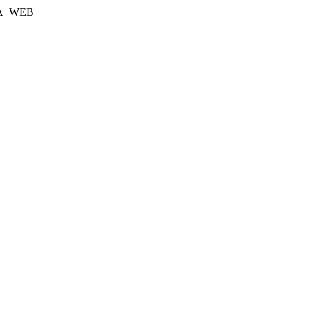
A_WEB