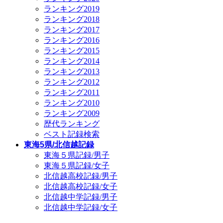
ランキング2019
ランキング2018
ランキング2017
ランキング2016
ランキング2015
ランキング2014
ランキング2013
ランキング2012
ランキング2011
ランキング2010
ランキング2009
歴代ランキング
ベスト記録検索
東海5県/北信越記録
東海５県記録/男子
東海５県記録/女子
北信越高校記録/男子
北信越高校記録/女子
北信越中学記録/男子
北信越中学記録/女子