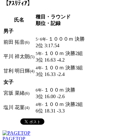
【ｱｽﾘﾃｨｱ】
種目・ラウンド
氏名
順位・記録
男子
１０００ｍ 決勝
5･6年-
前田 拓音
(6)
2位 3:17.54
１００ｍ 決勝2組
5年-
平川 祥太朗
(5)
3位 16.63 -4.2
１００ｍ 決勝3組
4年-
甘利 明日輝
(4)
3位 16.33 -2.4
女子
１００ｍ 決勝
6年-
宮坂 菜緒
(6)
3位 16.00 -2.6
１００ｍ 決勝2組
4年-
塩川 花菫
(4)
6位 18.31 -3.3
PAGETOP