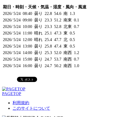
期日・時刻・天候・気温・湿度・風向・風速
2026/ 5/24 08:40 曇り 22.8 54.6 南 1.3
2026/ 5/24 09:00 曇り 23.3 51.2 南東 0.1
2026/ 5/24 10:00 曇り 23.3 52.8 北東 0.7
2026/ 5/24 11:00 晴れ 25.1 47.3 東 0.5
2026/ 5/24 12:00 晴れ 25.4 47.7 北 0.5
2026/ 5/24 13:00 曇り 25.8 47.4 東 0.5
2026/ 5/24 14:00 曇り 25.3 52.0 南西 1.2
2026/ 5/24 15:00 曇り 24.7 53.7 南西 0.7
2026/ 5/24 16:00 曇り 24.7 50.2 南西 1.0
PAGETOP
利用規約
このサイトについて