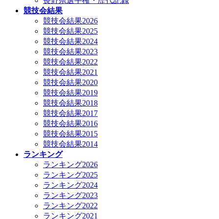
長野県選手権・歴代記録
競技会結果
競技会結果2026
競技会結果2025
競技会結果2024
競技会結果2023
競技会結果2022
競技会結果2021
競技会結果2020
競技会結果2019
競技会結果2018
競技会結果2017
競技会結果2016
競技会結果2015
競技会結果2014
ランキング
ランキング2026
ランキング2025
ランキング2024
ランキング2023
ランキング2022
ランキング2021