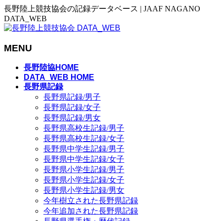
長野陸上競技協会の記録データベース | JAAF NAGANO
DATA_WEB
MENU
メ
長野陸協HOME
ニ
DATA_WEB HOME
長野県記録
ュ
長野県記録/男子
ー
長野県記録/女子
を
長野県記録/男女
飛
長野県高校生記録/男子
ば
長野県高校生記録/女子
す
長野県中学生記録/男子
長野県中学生記録/女子
長野県小学生記録/男子
長野県小学生記録/女子
長野県小学生記録/男女
今年樹立された長野県記録
今年追加された長野県記録