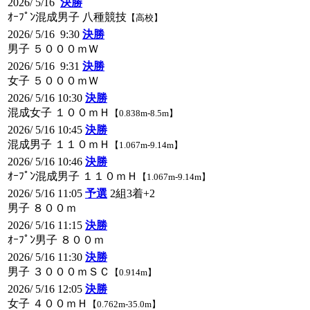
2026/ 5/16
決勝
ｵｰﾌﾟﾝ混成男子 八種競技
【高校】
2026/ 5/16 9:30
決勝
男子 ５０００ｍＷ
2026/ 5/16 9:31
決勝
女子 ５０００ｍＷ
2026/ 5/16 10:30
決勝
混成女子 １００ｍＨ
【0.838m-8.5m】
2026/ 5/16 10:45
決勝
混成男子 １１０ｍＨ
【1.067m-9.14m】
2026/ 5/16 10:46
決勝
ｵｰﾌﾟﾝ混成男子 １１０ｍＨ
【1.067m-9.14m】
2026/ 5/16 11:05
予選
2組3着+2
男子 ８００ｍ
2026/ 5/16 11:15
決勝
ｵｰﾌﾟﾝ男子 ８００ｍ
2026/ 5/16 11:30
決勝
男子 ３０００ｍＳＣ
【0.914m】
2026/ 5/16 12:05
決勝
女子 ４００ｍＨ
【0.762m-35.0m】