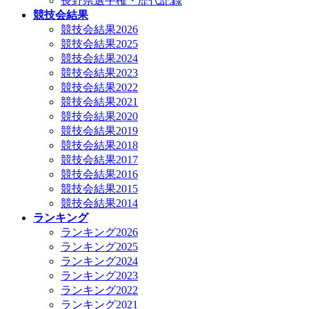
長野県選手権・歴代記録
競技会結果
競技会結果2026
競技会結果2025
競技会結果2024
競技会結果2023
競技会結果2022
競技会結果2021
競技会結果2020
競技会結果2019
競技会結果2018
競技会結果2017
競技会結果2016
競技会結果2015
競技会結果2014
ランキング
ランキング2026
ランキング2025
ランキング2024
ランキング2023
ランキング2022
ランキング2021