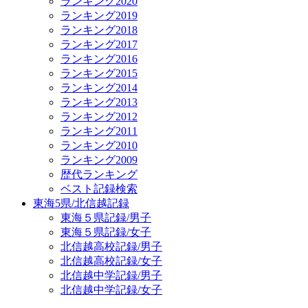
ランキング2020
ランキング2019
ランキング2018
ランキング2017
ランキング2016
ランキング2015
ランキング2014
ランキング2013
ランキング2012
ランキング2011
ランキング2010
ランキング2009
歴代ランキング
ベスト記録検索
東海5県/北信越記録
東海５県記録/男子
東海５県記録/女子
北信越高校記録/男子
北信越高校記録/女子
北信越中学記録/男子
北信越中学記録/女子