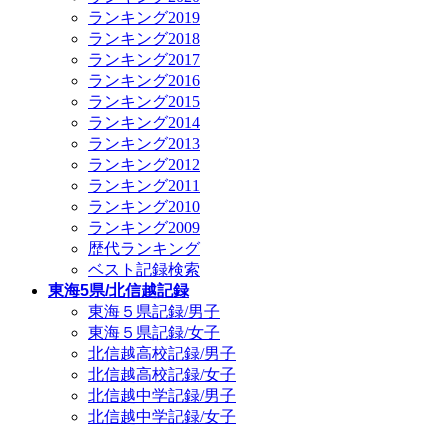
ランキング2019
ランキング2018
ランキング2017
ランキング2016
ランキング2015
ランキング2014
ランキング2013
ランキング2012
ランキング2011
ランキング2010
ランキング2009
歴代ランキング
ベスト記録検索
東海5県/北信越記録
東海５県記録/男子
東海５県記録/女子
北信越高校記録/男子
北信越高校記録/女子
北信越中学記録/男子
北信越中学記録/女子