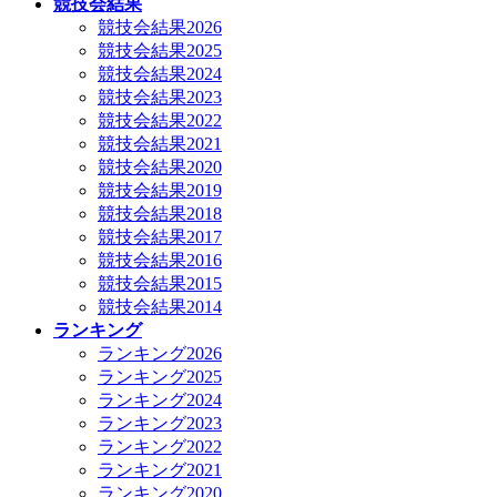
競技会結果
競技会結果2026
競技会結果2025
競技会結果2024
競技会結果2023
競技会結果2022
競技会結果2021
競技会結果2020
競技会結果2019
競技会結果2018
競技会結果2017
競技会結果2016
競技会結果2015
競技会結果2014
ランキング
ランキング2026
ランキング2025
ランキング2024
ランキング2023
ランキング2022
ランキング2021
ランキング2020