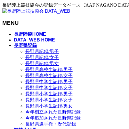
長野陸上競技協会の記録データベース | JAAF NAGANO DAT
MENU
メ
長野陸協HOME
ニ
DATA_WEB HOME
長野県記録
ュ
長野県記録/男子
ー
長野県記録/女子
を
長野県記録/男女
飛
長野県高校生記録/男子
ば
長野県高校生記録/女子
す
長野県中学生記録/男子
長野県中学生記録/女子
長野県小学生記録/男子
長野県小学生記録/女子
長野県小学生記録/男女
今年樹立された長野県記録
今年追加された長野県記録
長野県選手権・歴代記録