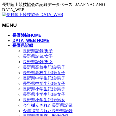
長野陸上競技協会の記録データベース | JAAF NAGANO
DATA_WEB
MENU
メ
長野陸協HOME
ニ
DATA_WEB HOME
長野県記録
ュ
長野県記録/男子
ー
長野県記録/女子
を
長野県記録/男女
飛
長野県高校生記録/男子
ば
長野県高校生記録/女子
す
長野県中学生記録/男子
長野県中学生記録/女子
長野県小学生記録/男子
長野県小学生記録/女子
長野県小学生記録/男女
今年樹立された長野県記録
今年追加された長野県記録