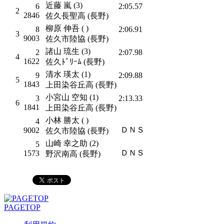
近藤 嵐 (3)
6
2:05.57
2
2846
佐久長聖高 (長野)
柳原 伸吾 ( )
8
2:06.91
3
9003
佐久市陸協 (長野)
諸山 琉生 (3)
2
2:07.98
4
1622
佐久ﾄﾞﾘｰﾑ (長野)
清水 瑛太 (1)
9
2:09.88
5
1843
上田染谷丘高 (長野)
小宮山 空知 (1)
3
2:13.33
6
1841
上田染谷丘高 (長野)
小林 勝太 ( )
4
ＤＮＳ
9002
佐久市陸協 (長野)
山崎 幸之助 (2)
5
ＤＮＳ
1573
野沢南高 (長野)
PAGETOP