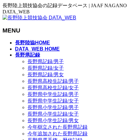
長野陸上競技協会の記録データベース | JAAF NAGANO
DATA_WEB
MENU
メ
長野陸協HOME
ニ
DATA_WEB HOME
長野県記録
ュ
長野県記録/男子
ー
長野県記録/女子
を
長野県記録/男女
飛
長野県高校生記録/男子
ば
長野県高校生記録/女子
す
長野県中学生記録/男子
長野県中学生記録/女子
長野県小学生記録/男子
長野県小学生記録/女子
長野県小学生記録/男女
今年樹立された長野県記録
今年追加された長野県記録