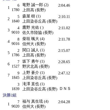
竜野 誠一郎 (2)
6
2:04.46
1
1780
上田高 (長野)
森屋 樹 (1)
5
2:10.11
2
1840
上田染谷丘高 (長野)
鷹野 光佑 ( )
4
2:11.02
3
9010
佐久市陸協 (長野)
柴垣 颯大 (4)
8
2:11.78
4
9016
信州大 (長野)
関口 誠人 (1)
2
2:15.07
5
1786
上田高 (長野)
坂下 勇午 (1)
7
2:28.65
6
1527
野沢北高 (長野)
上野 蒼介 (1)
9
2:47.12
7
1845
上田染谷丘高 (長野)
滝澤 直也 (1)
3
ＤＮＳ
1839
上田染谷丘高 (長野)
決勝2組
福与 真生琉 (4)
7
2:04.28
1
9020
信州大 (長野)