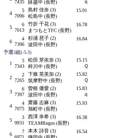
ｑ
7435
鉢盛中 (長野)
島村 佳奈 (3)
5
15.91
4
7096
松島中 (長野)
竹折 千花 (3)
6
16.78
5
7013
まつもとTFC (長野)
杉浦 琶子 (2)
4
16.84
6
7396
波田中 (長野)
予選3組(-5.3)
松田 芽依奈 (3)
15.15
5
1
Ｑ
7343
梓川中 (長野)
下條 英美加 (2)
15.82
2
2
Ｑ
7265
筑摩野中 (長野)
曽根 優愛 (2)
15.83
6
3
ｑ
7397
波田中 (長野)
齋藤 志麻 (3)
4
15.93
4
7075
旭町中 (長野)
西澤 幸希 (3)
3
16.38
5
9931
TEAMRugos (長野)
本木 詩音 (3)
7
16.54
6
6971
鎌田中 (長野)