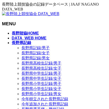
長野陸上競技協会の記録データベース | JAAF NAGANO
DATA_WEB
MENU
メ
長野陸協HOME
ニ
DATA_WEB HOME
長野県記録
ュ
長野県記録/男子
ー
長野県記録/女子
を
長野県記録/男女
飛
長野県高校生記録/男子
ば
長野県高校生記録/女子
す
長野県中学生記録/男子
長野県中学生記録/女子
長野県小学生記録/男子
長野県小学生記録/女子
長野県小学生記録/男女
今年樹立された長野県記録
今年追加された長野県記録