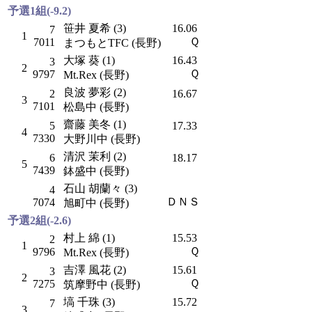
予選1組(-9.2)
笹井 夏希 (3)
16.06
7
1
Ｑ
7011
まつもとTFC (長野)
大塚 葵 (1)
16.43
3
2
Ｑ
9797
Mt.Rex (長野)
良波 夢彩 (2)
2
16.67
3
7101
松島中 (長野)
齋藤 美冬 (1)
5
17.33
4
7330
大野川中 (長野)
清沢 茉利 (2)
6
18.17
5
7439
鉢盛中 (長野)
石山 胡蘭々 (3)
4
ＤＮＳ
7074
旭町中 (長野)
予選2組(-2.6)
村上 綿 (1)
15.53
2
1
Ｑ
9796
Mt.Rex (長野)
吉澤 風花 (2)
15.61
3
2
Ｑ
7275
筑摩野中 (長野)
塙 千珠 (3)
15.72
7
3