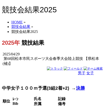
競技会結果2025
HOME
»
競技会結果
»
競技会結果2025
2025年
競技結果
2025/04/29
第68回松本市民スポーツ大会春季大会陸上競技 【県松本
(補)】
男子
女子
男女
中学女子１００ｍ予選(3組2着+2) →
決勝
氏名
記録
ﾚｰﾝ
順位
Bib
所属
備考