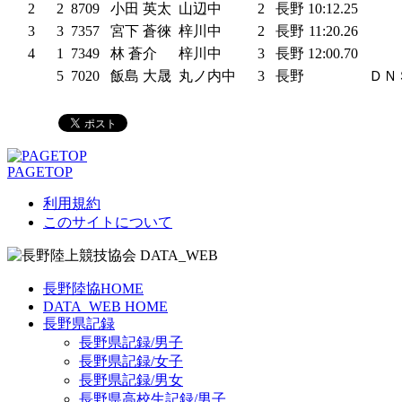
2
2
8709
小田 英太
山辺中
2
長野
10:12.25
3
3
7357
宮下 蒼徠
梓川中
2
長野
11:20.26
4
1
7349
林 蒼介
梓川中
3
長野
12:00.70
5
7020
飯島 大晟
丸ノ内中
3
長野
ＤＮ
PAGETOP
利用規約
このサイトについて
長野陸協HOME
DATA_WEB HOME
長野県記録
長野県記録/男子
長野県記録/女子
長野県記録/男女
長野県高校生記録/男子