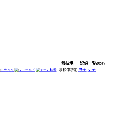
競技場
記録一覧
(PDF)
県松本(補)
男子
女子
男女
考