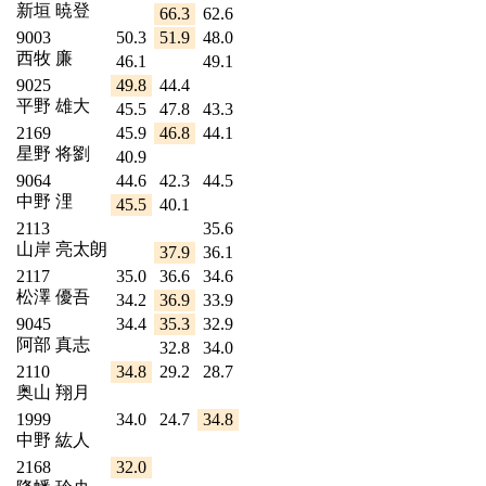
新垣 暁登
66.3
62.6
9003
50.3
51.9
48.0
西牧 廉
46.1
49.1
9025
49.8
44.4
平野 雄大
45.5
47.8
43.3
2169
45.9
46.8
44.1
星野 将劉
40.9
9064
44.6
42.3
44.5
中野 浬
45.5
40.1
2113
35.6
山岸 亮太朗
37.9
36.1
2117
35.0
36.6
34.6
松澤 優吾
34.2
36.9
33.9
9045
34.4
35.3
32.9
阿部 真志
32.8
34.0
2110
34.8
29.2
28.7
奥山 翔月
1999
34.0
24.7
34.8
中野 紘人
2168
32.0