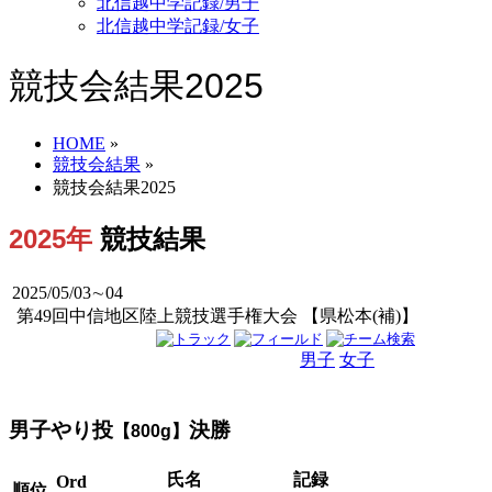
北信越中学記録/男子
北信越中学記録/女子
競技会結果2025
HOME
»
競技会結果
»
競技会結果2025
2025年
競技結果
2025/05/03∼04
第49回中信地区陸上競技選手権大会 【県松本(補)】
男子
女子
男女
男子やり投
決勝
【800g】
氏名
記録
Ord
順位