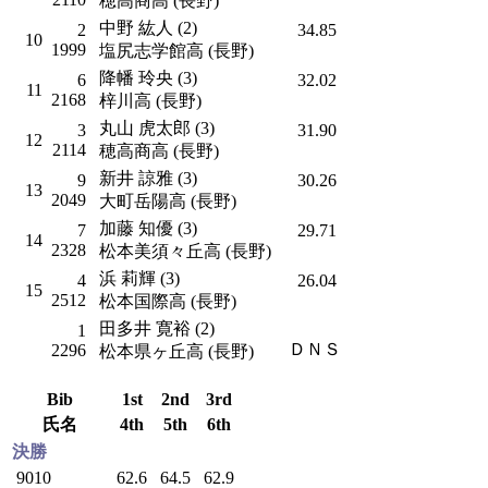
穂高商高 (長野)
中野 紘人 (2)
2
34.85
10
1999
塩尻志学館高 (長野)
降幡 玲央 (3)
6
32.02
11
2168
梓川高 (長野)
丸山 虎太郎 (3)
3
31.90
12
2114
穂高商高 (長野)
新井 諒雅 (3)
9
30.26
13
2049
大町岳陽高 (長野)
加藤 知優 (3)
7
29.71
14
2328
松本美須々丘高 (長野)
浜 莉輝 (3)
4
26.04
15
2512
松本国際高 (長野)
田多井 寛裕 (2)
1
ＤＮＳ
2296
松本県ヶ丘高 (長野)
Bib
1st
2nd
3rd
氏名
4th
5th
6th
決勝
9010
62.6
64.5
62.9