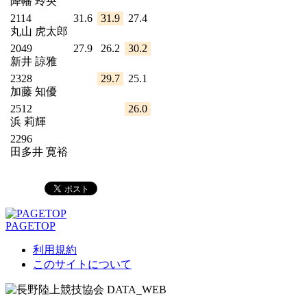
降幡 玲央
2114
31.6
31.9
27.4
丸山 虎太郎
2049
27.9
26.2
30.2
新井 諒雅
2328
29.7
25.1
加藤 知優
2512
26.0
浜 莉輝
2296
田多井 寛裕
PAGETOP
利用規約
このサイトについて