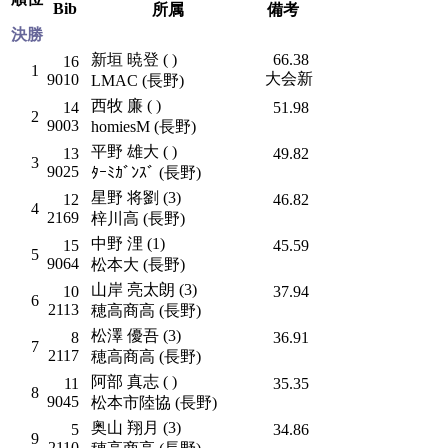
Bib
所属
備考
決勝
新垣 暁登 ( )
66.38
16
1
大会新
9010
LMAC (長野)
西牧 廉 ( )
14
51.98
2
9003
homiesM (長野)
平野 雄大 ( )
13
49.82
3
9025
ﾀｰﾐｶﾞﾝｽﾞ (長野)
星野 将劉 (3)
12
46.82
4
2169
梓川高 (長野)
中野 浬 (1)
15
45.59
5
9064
松本大 (長野)
山岸 亮太朗 (3)
10
37.94
6
2113
穂高商高 (長野)
松澤 優吾 (3)
8
36.91
7
2117
穂高商高 (長野)
阿部 真志 ( )
11
35.35
8
9045
松本市陸協 (長野)
奥山 翔月 (3)
5
34.86
9
2110