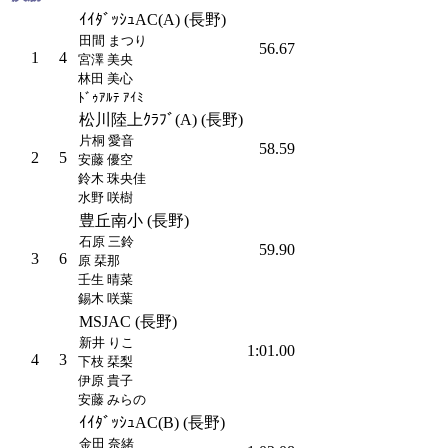
ｲｲﾀﾞｯｼｭAC(A) (長野)
田間 まつり
56.67
1
4
宮澤 美央
林田 美心
ﾄﾞｩｱﾙﾃ ｱｲﾐ
松川陸上ｸﾗﾌﾞ(A) (長野)
片桐 愛音
58.59
2
5
安藤 優空
鈴木 珠央佳
水野 咲樹
豊丘南小 (長野)
石原 三鈴
59.90
3
6
原 栞那
壬生 晴菜
錫木 咲葉
MSJAC (長野)
新井 りこ
1:01.00
4
3
下枝 栞梨
伊原 貴子
安藤 みらの
ｲｲﾀﾞｯｼｭAC(B) (長野)
金田 奈緒