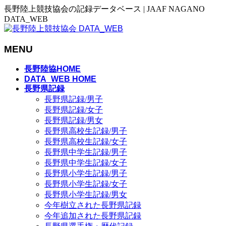
長野陸上競技協会の記録データベース | JAAF NAGANO
DATA_WEB
MENU
メ
長野陸協HOME
ニ
DATA_WEB HOME
長野県記録
ュ
長野県記録/男子
ー
長野県記録/女子
を
長野県記録/男女
飛
長野県高校生記録/男子
ば
長野県高校生記録/女子
す
長野県中学生記録/男子
長野県中学生記録/女子
長野県小学生記録/男子
長野県小学生記録/女子
長野県小学生記録/男女
今年樹立された長野県記録
今年追加された長野県記録