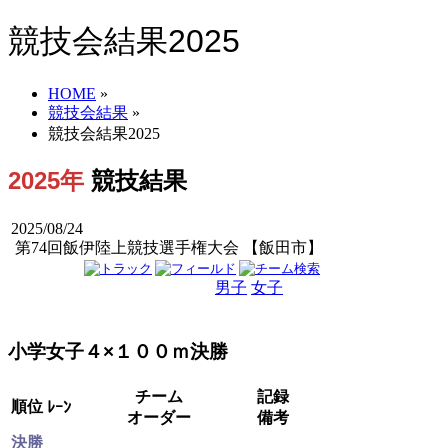
競技会結果2025
HOME
»
競技会結果
»
競技会結果2025
2025年
競技結果
2025/08/24
第74回飯伊陸上競技選手権大会 【飯田市】
男子
女子
男女
小学女子４×１００ｍ決勝
チーム
記録
順位
ﾚｰﾝ
オーダー
備考
決勝