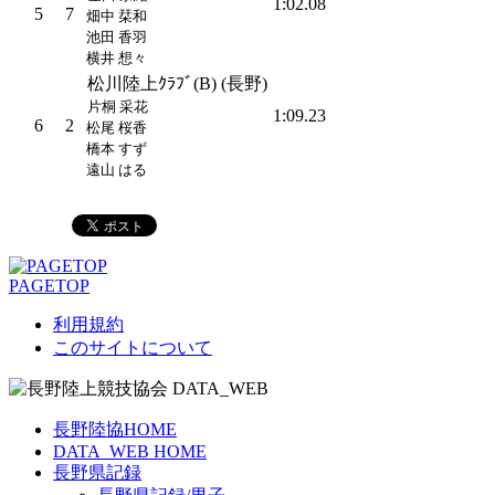
1:02.08
5
7
畑中 栞和
池田 香羽
横井 想々
松川陸上ｸﾗﾌﾞ(B) (長野)
片桐 采花
1:09.23
6
2
松尾 桜香
橋本 すず
遠山 はる
PAGETOP
利用規約
このサイトについて
長野陸協HOME
DATA_WEB HOME
長野県記録