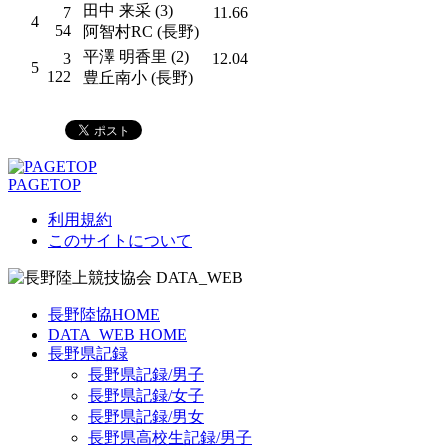
田中 来采 (3)
7
11.66
4
54
阿智村RC (長野)
平澤 明香里 (2)
3
12.04
5
122
豊丘南小 (長野)
PAGETOP
利用規約
このサイトについて
長野陸協HOME
DATA_WEB HOME
長野県記録
長野県記録/男子
長野県記録/女子
長野県記録/男女
長野県高校生記録/男子