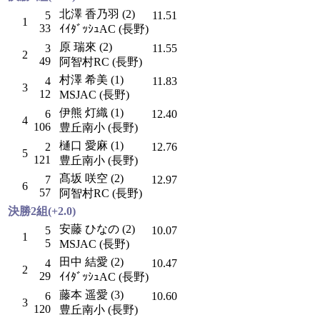
北澤 香乃羽 (2)
5
11.51
1
33
ｲｲﾀﾞｯｼｭAC (長野)
原 瑞來 (2)
3
11.55
2
49
阿智村RC (長野)
村澤 希美 (1)
4
11.83
3
12
MSJAC (長野)
伊熊 灯織 (1)
6
12.40
4
106
豊丘南小 (長野)
樋口 愛麻 (1)
2
12.76
5
121
豊丘南小 (長野)
髙坂 咲空 (2)
7
12.97
6
57
阿智村RC (長野)
決勝2組(+2.0)
安藤 ひなの (2)
5
10.07
1
5
MSJAC (長野)
田中 結愛 (2)
4
10.47
2
29
ｲｲﾀﾞｯｼｭAC (長野)
藤本 遥愛 (3)
6
10.60
3
120
豊丘南小 (長野)