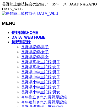
長野陸上競技協会の記録データベース | JAAF NAGANO
DATA_WEB
MENU
メ
長野陸協HOME
ニ
DATA_WEB HOME
長野県記録
ュ
長野県記録/男子
ー
長野県記録/女子
を
長野県記録/男女
飛
長野県高校生記録/男子
ば
長野県高校生記録/女子
す
長野県中学生記録/男子
長野県中学生記録/女子
長野県小学生記録/男子
長野県小学生記録/女子
長野県小学生記録/男女
今年樹立された長野県記録
今年追加された長野県記録