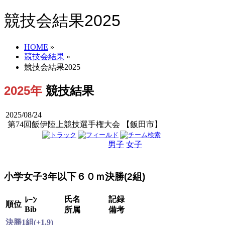
競技会結果2025
HOME
»
競技会結果
»
競技会結果2025
2025年
競技結果
2025/08/24
第74回飯伊陸上競技選手権大会 【飯田市】
男子
女子
男女
小学女子3年以下６０ｍ決勝(2組)
氏名
記録
ﾚｰﾝ
順位
Bib
所属
備考
決勝1組(+1.9)