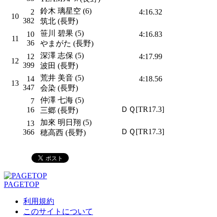
鈴木 璃星空 (6)
2
4:16.32
10
382
筑北 (長野)
笹川 碧果 (5)
10
4:16.83
11
36
やまがた (長野)
深澤 志保 (5)
12
4:17.99
12
399
波田 (長野)
荒井 美音 (5)
14
4:18.56
13
347
会染 (長野)
仲澤 七海 (5)
7
ＤＱ[TR17.3]
16
三郷 (長野)
加來 明日翔 (5)
13
ＤＱ[TR17.3]
366
穂高西 (長野)
PAGETOP
利用規約
このサイトについて