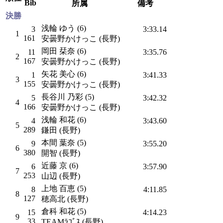
Bib
所属
備考
決勝
浅輪 ゆう (6)
3
3:33.14
1
161
安曇野かけっこ (長野)
岡田 栞奈 (6)
11
3:35.76
2
167
安曇野かけっこ (長野)
矢花 美心 (6)
1
3:41.33
3
155
安曇野かけっこ (長野)
長谷川 乃彩 (5)
5
3:42.32
4
166
安曇野かけっこ (長野)
浅輪 和花 (6)
4
3:43.60
5
289
鎌田 (長野)
本間 葉奈 (5)
9
3:55.20
6
380
開智 (長野)
近藤 京 (6)
6
3:57.90
7
253
山辺 (長野)
上地 百恵 (5)
8
4:11.85
8
127
穂高北 (長野)
倉科 和花 (5)
15
4:14.23
9
33
TEAMﾗｺﾞｽ (長野)