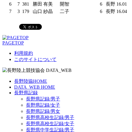
6
7
381
勝田 有美
開智
6
長野
16.01
7
3
179
山口 紗晶
二子
6
長野
16.04
PAGETOP
利用規約
このサイトについて
長野陸協HOME
DATA_WEB HOME
長野県記録
長野県記録/男子
長野県記録/女子
長野県記録/男女
長野県高校生記録/男子
長野県高校生記録/女子
長野県中学生記録/男子