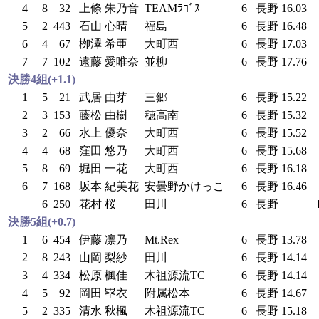
4
8
32
上條 朱乃音
TEAMﾗｺﾞｽ
6
長野
16.03
5
2
443
石山 心晴
福島
6
長野
16.48
6
4
67
栁澤 希亜
大町西
6
長野
17.03
7
7
102
遠藤 愛唯奈
並柳
6
長野
17.76
決勝4組(+1.1)
1
5
21
武居 由芽
三郷
6
長野
15.22
2
3
153
藤松 由樹
穂高南
6
長野
15.32
3
2
66
水上 優奈
大町西
6
長野
15.52
4
4
68
窪田 悠乃
大町西
6
長野
15.68
5
8
69
堀田 一花
大町西
6
長野
16.18
6
7
168
坂本 紀美花
安曇野かけっこ
6
長野
16.46
6
250
花村 桜
田川
6
長野
決勝5組(+0.7)
1
6
454
伊藤 凛乃
Mt.Rex
6
長野
13.78
2
8
243
山岡 梨紗
田川
6
長野
14.14
3
4
334
松原 楓佳
木祖源流TC
6
長野
14.14
4
5
92
岡田 塁衣
附属松本
6
長野
14.67
5
2
335
清水 秋楓
木祖源流TC
6
長野
15.18