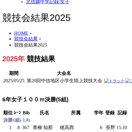
北信越中学記録/女子
競技会結果2025
HOME
»
競技会結果
»
競技会結果2025
2025年
競技結果
期間
大会名
2025/05/25
第20回中信地区小学生陸上競技大会
6年女子１００ｍ決勝(5組)
順位
ﾚｰﾝ
Bib
氏名
所属
学年
登録
記録
決勝1組(-1.8)
1
8
367
青柳 知那
穂高西
6
長野
15.10