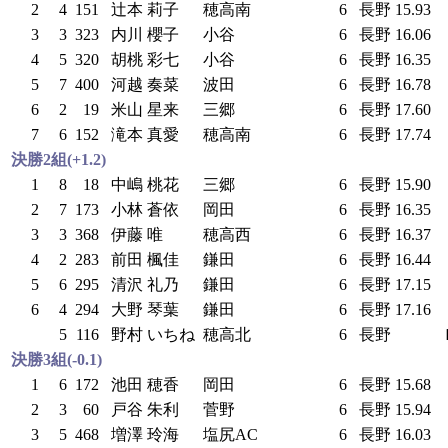
2
4
151
辻本 莉子
穂高南
6
長野
15.93
3
3
323
内川 櫻子
小谷
6
長野
16.06
4
5
320
胡桃 彩七
小谷
6
長野
16.35
5
7
400
河越 奏菜
波田
6
長野
16.78
6
2
19
米山 星来
三郷
6
長野
17.60
7
6
152
滝本 真愛
穂高南
6
長野
17.74
決勝2組(+1.2)
1
8
18
中嶋 桃花
三郷
6
長野
15.90
2
7
173
小林 蒼依
岡田
6
長野
16.35
3
3
368
伊藤 唯
穂高西
6
長野
16.37
4
2
283
前田 楓佳
鎌田
6
長野
16.44
5
6
295
清沢 礼乃
鎌田
6
長野
17.15
6
4
294
大野 琴葉
鎌田
6
長野
17.16
5
116
野村 いちね
穂高北
6
長野
決勝3組(-0.1)
1
6
172
池田 穂香
岡田
6
長野
15.68
2
3
60
戸谷 朱利
菅野
6
長野
15.94
3
5
468
増澤 玲海
塩尻AC
6
長野
16.03