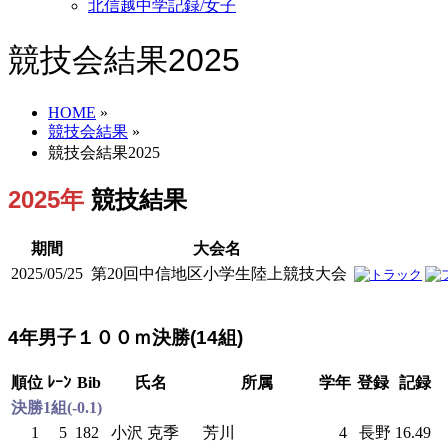
北信越中学記録/女子
競技会結果2025
HOME
»
競技会結果
»
競技会結果2025
2025年
競技結果
期間
大会名
2025/05/25
第20回中信地区小学生陸上競技大会
4年男子１００ｍ決勝(14組)
順位
ﾚｰﾝ
Bib
氏名
所属
学年
登録
記録
決勝1組(-0.1)
1
5
182
小沢 克季
芳川
4
長野
16.49