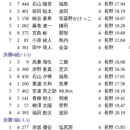
2
7
444
石山 陽登
福島
4
長野
17.94
3
3
401
前田 聡太
波田
4
長野
18.19
4
5
158
槌谷 蒼希
安曇野かけっこ
4
長野
18.67
5
1
282
藤巻 遼一
鎌田
4
長野
19.28
6
8
375
宮島 彬
開智
4
長野
19.68
7
2
81
小原 綾人
島内
4
長野
21.84
4
361
田中 瑛人
会染
4
長野
決勝6組(+1.1)
1
3
9
髙桑 瑠生
三郷
4
長野
16.08
2
6
300
赤野 蒼真
芝沢
4
長野
16.56
3
8
436
石山 夕稀
福島
4
長野
17.01
4
1
200
重盛 大和
筑摩
4
長野
17.58
5
7
462
安達 亮之助
Mt.Rex
4
長野
18.18
6
5
141
青柳 朝士
明南
4
長野
19.41
7
2
57
柳澤 太陽
菅野
4
長野
19.47
8
4
393
福田 創太
波田
4
長野
20.19
決勝7組(-1.5)
1
4
277
赤坂 優征
塩尻西
4
長野
15.85