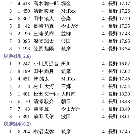
2
4
413
髙木 聡一郎
堀金
4
長野
17.17
3
1
450
清野 暖麻
Mt.Rex
4
長野
17.26
4
6
362
田中 湊人
会染
4
長野
17.29
5
8
42
長岡 巧真
やまがた
4
長野
17.35
6
2
96
三浦 英樹
並柳
4
長野
17.43
7
3
395
深澤 誠太
波田
4
長野
17.95
8
7
198
笠原 旭陽
筑摩
4
長野
18.54
決勝4組(-2.6)
1
3
247
小川原 遥音
田川
4
長野
16.82
2
8
199
田中 織月
筑摩
4
長野
17.02
3
4
451
乾 皓太
Mt.Rex
4
長野
17.45
4
2
8
村上 大河
三郷
4
長野
17.54
5
1
481
松田 丈一郎
大町南
4
長野
18.38
6
6
70
清澤 駿介
朝日
4
長野
18.48
7
7
43
柴澤 翼
やまがた
4
長野
18.49
8
5
391
前田 天佑
波田
4
長野
18.61
決勝5組(-0.2)
1
6
204
栁沼 宏弥
筑摩
4
長野
17.45