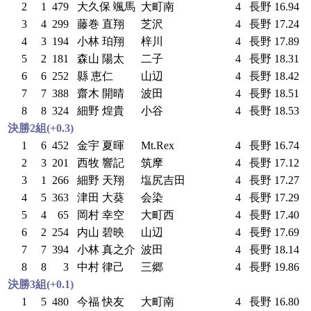
2
1
479
大久保 颯馬
大町南
4
長野
16.94
3
4
299
藤巻 直翔
芝沢
4
長野
17.24
4
3
194
小林 珀翔
梓川
4
長野
17.89
5
2
181
森山 陽太
二子
4
長野
18.31
6
6
252
縣 恵仁
山辺
4
長野
18.42
7
7
388
齋木 開晴
波田
4
長野
18.51
8
8
324
細野 煌貴
小谷
4
長野
18.53
決勝2組(+0.3)
1
6
452
金宇 夏暉
Mt.Rex
4
長野
16.74
2
3
201
西牧 響記
筑摩
4
長野
17.12
3
1
266
細野 天翔
塩尻吉田
4
長野
17.27
4
5
363
津田 大葵
会染
4
長野
17.29
5
4
65
岡村 幸空
大町西
4
長野
17.40
6
2
254
内山 碧映
山辺
4
長野
17.69
7
7
394
小林 真之介
波田
4
長野
18.14
8
8
3
中村 律己
三郷
4
長野
19.86
決勝3組(+0.1)
1
5
480
今福 快友
大町南
4
長野
16.80