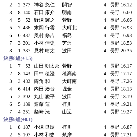
2
2
377
神谷 悠仁
開智
4
長野
16.12
3
8
140
石田 康介
明南
4
長野
16.60
4
5
52
野澤 輝之
菅野
4
長野
16.66
5
7
486
末岡 行雲
大町北
4
長野
16.93
6
6
437
奥村 修吉
福島
4
長野
16.98
7
3
301
小林 佳史
芝沢
4
長野
18.53
8
1
387
見村 晴太
波田
4
長野
20.35
決勝8組(+1.5)
1
7
53
山田 朔太郎
菅野
4
長野
16.17
2
8
143
田中 穂澄
穂高南
4
長野
17.17
3
3
482
両角 和
大町南
4
長野
17.26
4
6
414
内田 湊音
堀金
4
長野
18.13
5
2
392
丸山 凌平
波田
4
長野
18.19
6
5
189
齋藤 蓮
梓川
4
長野
19.21
7
4
251
柴崎 洸
山辺
4
長野
19.27
決勝9組(+0.1)
1
8
187
小澤 良慶
梓川
4
長野
16.87
2
5
197
小林 和史
筑摩
4
長野
17.31