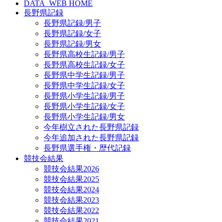
DATA_WEB HOME
長野県記録
長野県記録/男子
長野県記録/女子
長野県記録/男女
長野県高校生記録/男子
長野県高校生記録/女子
長野県中学生記録/男子
長野県中学生記録/女子
長野県小学生記録/男子
長野県小学生記録/女子
長野県小学生記録/男女
今年樹立された長野県記録
今年追加された長野県記録
長野県選手権・歴代記録
競技会結果
競技会結果2026
競技会結果2025
競技会結果2024
競技会結果2023
競技会結果2022
競技会結果2021