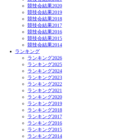
競技会結果2020
競技会結果2019
競技会結果2018
競技会結果2017
競技会結果2016
競技会結果2015
競技会結果2014
ランキング
ランキング2026
ランキング2025
ランキング2024
ランキング2023
ランキング2022
ランキング2021
ランキング2020
ランキング2019
ランキング2018
ランキング2017
ランキング2016
ランキング2015
ランキング2014