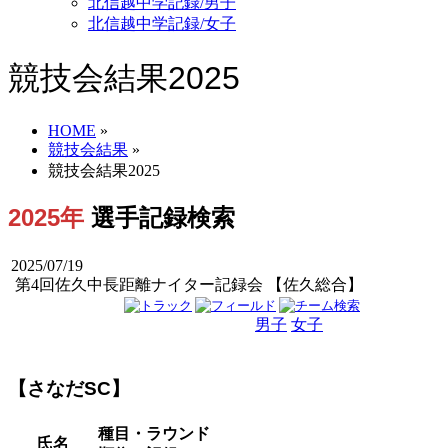
北信越中学記録/男子
北信越中学記録/女子
競技会結果2025
HOME
»
競技会結果
»
競技会結果2025
2025年
選手記録検索
2025/07/19
第4回佐久中長距離ナイター記録会 【佐久総合】
男子
女子
男女
【さなだSC】
種目・ラウンド
氏名