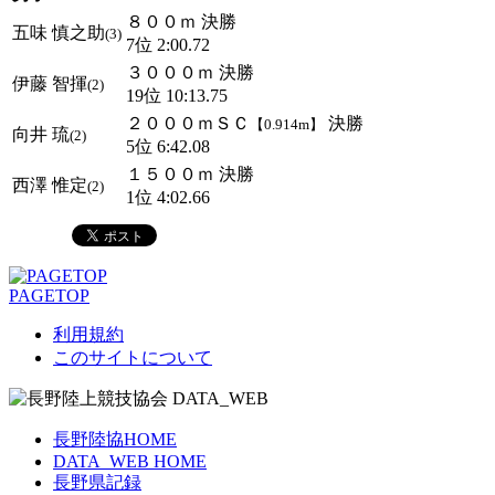
８００ｍ 決勝
五味 慎之助
(3)
7位 2:00.72
３０００ｍ 決勝
伊藤 智揮
(2)
19位 10:13.75
２０００ｍＳＣ
決勝
【0.914m】
向井 琉
(2)
5位 6:42.08
１５００ｍ 決勝
西澤 惟定
(2)
1位 4:02.66
PAGETOP
利用規約
このサイトについて
長野陸協HOME
DATA_WEB HOME
長野県記録