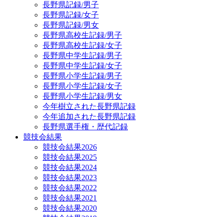
長野県記録/男子
長野県記録/女子
長野県記録/男女
長野県高校生記録/男子
長野県高校生記録/女子
長野県中学生記録/男子
長野県中学生記録/女子
長野県小学生記録/男子
長野県小学生記録/女子
長野県小学生記録/男女
今年樹立された長野県記録
今年追加された長野県記録
長野県選手権・歴代記録
競技会結果
競技会結果2026
競技会結果2025
競技会結果2024
競技会結果2023
競技会結果2022
競技会結果2021
競技会結果2020