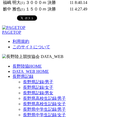
福嶋 明大
３０００ｍ
決勝
11
8:40.14
(1)
籔中 雅也
１５００ｍ
決勝
11
4:27.49
(1)
PAGETOP
利用規約
このサイトについて
長野陸協HOME
DATA_WEB HOME
長野県記録
長野県記録/男子
長野県記録/女子
長野県記録/男女
長野県高校生記録/男子
長野県高校生記録/女子
長野県中学生記録/男子
長野県中学生記録/女子