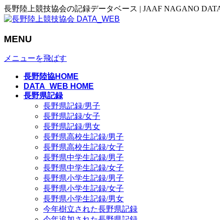
長野陸上競技協会の記録データベース | JAAF NAGANO DAT
MENU
メニューを飛ばす
長野陸協HOME
DATA_WEB HOME
長野県記録
長野県記録/男子
長野県記録/女子
長野県記録/男女
長野県高校生記録/男子
長野県高校生記録/女子
長野県中学生記録/男子
長野県中学生記録/女子
長野県小学生記録/男子
長野県小学生記録/女子
長野県小学生記録/男女
今年樹立された長野県記録
今年追加された長野県記録