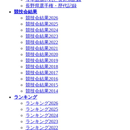
長野県選手権・歴代記録
競技会結果
競技会結果2026
競技会結果2025
競技会結果2024
競技会結果2023
競技会結果2022
競技会結果2021
競技会結果2020
競技会結果2019
競技会結果2018
競技会結果2017
競技会結果2016
競技会結果2015
競技会結果2014
ランキング
ランキング2026
ランキング2025
ランキング2024
ランキング2023
ランキング2022