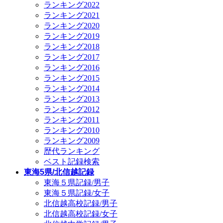
ランキング2022
ランキング2021
ランキング2020
ランキング2019
ランキング2018
ランキング2017
ランキング2016
ランキング2015
ランキング2014
ランキング2013
ランキング2012
ランキング2011
ランキング2010
ランキング2009
歴代ランキング
ベスト記録検索
東海5県/北信越記録
東海５県記録/男子
東海５県記録/女子
北信越高校記録/男子
北信越高校記録/女子