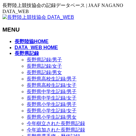
長野陸上競技協会の記録データベース | JAAF NAGANO
DATA_WEB
MENU
メ
長野陸協HOME
ニ
DATA_WEB HOME
長野県記録
ュ
長野県記録/男子
ー
長野県記録/女子
を
長野県記録/男女
飛
長野県高校生記録/男子
ば
長野県高校生記録/女子
す
長野県中学生記録/男子
長野県中学生記録/女子
長野県小学生記録/男子
長野県小学生記録/女子
長野県小学生記録/男女
今年樹立された長野県記録
今年追加された長野県記録