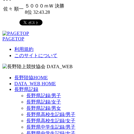
５０００ｍＷ 決勝
佐々 順一
8位 32:43.28
PAGETOP
利用規約
このサイトについて
長野陸協HOME
DATA_WEB HOME
長野県記録
長野県記録/男子
長野県記録/女子
長野県記録/男女
長野県高校生記録/男子
長野県高校生記録/女子
長野県中学生記録/男子
長野県中学生記録/女子