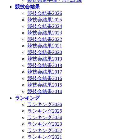
長野県選手権・歴代記録
競技会結果
競技会結果2026
競技会結果2025
競技会結果2024
競技会結果2023
競技会結果2022
競技会結果2021
競技会結果2020
競技会結果2019
競技会結果2018
競技会結果2017
競技会結果2016
競技会結果2015
競技会結果2014
ランキング
ランキング2026
ランキング2025
ランキング2024
ランキング2023
ランキング2022
ランキング2021