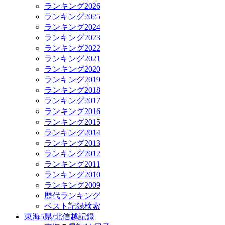
ランキング2026
ランキング2025
ランキング2024
ランキング2023
ランキング2022
ランキング2021
ランキング2020
ランキング2019
ランキング2018
ランキング2017
ランキング2016
ランキング2015
ランキング2014
ランキング2013
ランキング2012
ランキング2011
ランキング2010
ランキング2009
歴代ランキング
ベスト記録検索
東海5県/北信越記録