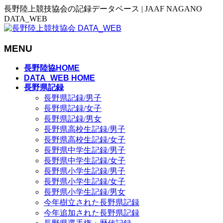
長野陸上競技協会の記録データベース | JAAF NAGANO
DATA_WEB
MENU
メ
長野陸協HOME
ニ
DATA_WEB HOME
長野県記録
ュ
長野県記録/男子
ー
長野県記録/女子
を
長野県記録/男女
飛
長野県高校生記録/男子
ば
長野県高校生記録/女子
す
長野県中学生記録/男子
長野県中学生記録/女子
長野県小学生記録/男子
長野県小学生記録/女子
長野県小学生記録/男女
今年樹立された長野県記録
今年追加された長野県記録