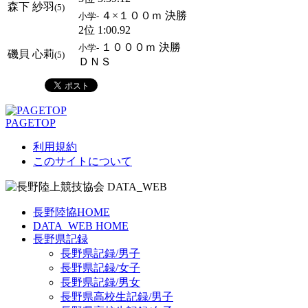
森下 紗羽
(5)
４×１００ｍ 決勝
小学-
2位 1:00.92
１０００ｍ 決勝
小学-
磯貝 心莉
(5)
ＤＮＳ
PAGETOP
利用規約
このサイトについて
長野陸協HOME
DATA_WEB HOME
長野県記録
長野県記録/男子
長野県記録/女子
長野県記録/男女
長野県高校生記録/男子