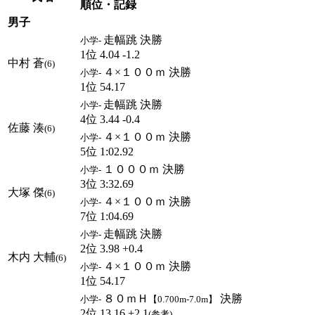
順位・記録
男子
走幅跳 決勝
小学-
1位 4.04 -1.2
中村 蒼
(6)
４×１００ｍ 決勝
小学-
1位 54.17
走幅跳 決勝
小学-
4位 3.44 -0.4
佐藤 湊
(6)
４×１００ｍ 決勝
小学-
5位 1:02.92
１０００ｍ 決勝
小学-
3位 3:32.69
大塚 傑
(6)
４×１００ｍ 決勝
小学-
7位 1:04.69
走幅跳 決勝
小学-
2位 3.98 +0.4
木内 大輔
(6)
４×１００ｍ 決勝
小学-
1位 54.17
８０ｍＨ
決勝
小学-
【0.700m-7.0m】
2位 13.16 +2.1
(参考)