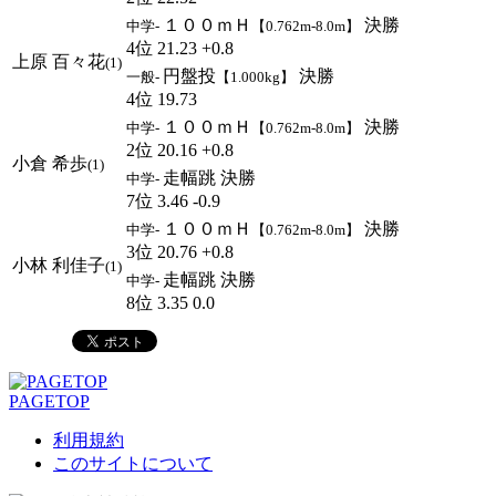
１００ｍＨ
決勝
中学-
【0.762m-8.0m】
4位 21.23 +0.8
上原 百々花
(1)
円盤投
決勝
一般-
【1.000kg】
4位 19.73
１００ｍＨ
決勝
中学-
【0.762m-8.0m】
2位 20.16 +0.8
小倉 希歩
(1)
走幅跳 決勝
中学-
7位 3.46 -0.9
１００ｍＨ
決勝
中学-
【0.762m-8.0m】
3位 20.76 +0.8
小林 利佳子
(1)
走幅跳 決勝
中学-
8位 3.35 0.0
PAGETOP
利用規約
このサイトについて