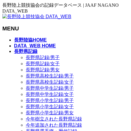
長野陸上競技協会の記録データベース | JAAF NAGANO
DATA_WEB
MENU
メ
長野陸協HOME
ニ
DATA_WEB HOME
長野県記録
ュ
長野県記録/男子
ー
長野県記録/女子
を
長野県記録/男女
飛
長野県高校生記録/男子
ば
長野県高校生記録/女子
す
長野県中学生記録/男子
長野県中学生記録/女子
長野県小学生記録/男子
長野県小学生記録/女子
長野県小学生記録/男女
今年樹立された長野県記録
今年追加された長野県記録