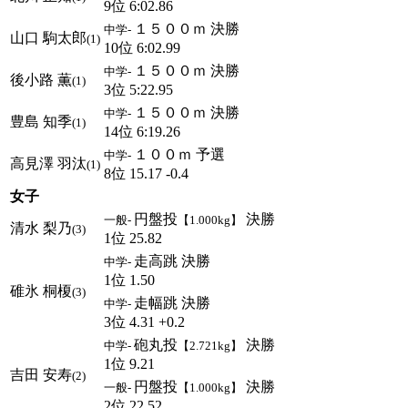
9位 6:02.86
１５００ｍ 決勝
中学-
山口 駒太郎
(1)
10位 6:02.99
１５００ｍ 決勝
中学-
後小路 薫
(1)
3位 5:22.95
１５００ｍ 決勝
中学-
豊島 知季
(1)
14位 6:19.26
１００ｍ 予選
中学-
高見澤 羽汰
(1)
8位 15.17 -0.4
女子
円盤投
決勝
一般-
【1.000kg】
清水 梨乃
(3)
1位 25.82
走高跳 決勝
中学-
1位 1.50
碓氷 桐榎
(3)
走幅跳 決勝
中学-
3位 4.31 +0.2
砲丸投
決勝
中学-
【2.721kg】
1位 9.21
吉田 安寿
(2)
円盤投
決勝
一般-
【1.000kg】
2位 22.52