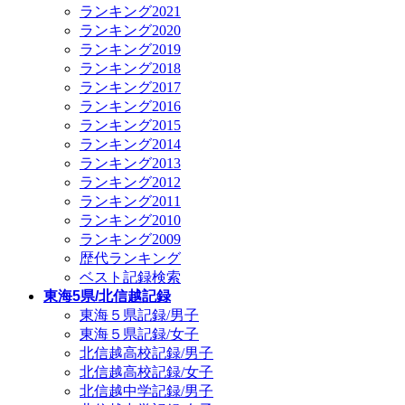
ランキング2021
ランキング2020
ランキング2019
ランキング2018
ランキング2017
ランキング2016
ランキング2015
ランキング2014
ランキング2013
ランキング2012
ランキング2011
ランキング2010
ランキング2009
歴代ランキング
ベスト記録検索
東海5県/北信越記録
東海５県記録/男子
東海５県記録/女子
北信越高校記録/男子
北信越高校記録/女子
北信越中学記録/男子