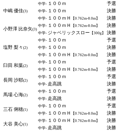
１００ｍ
予選
中学-
中嶋 優佳
１００ｍ
決勝
(3)
中学-
１００ｍＨ
決勝
中学-
【0.762m-8.0m】
１００ｍＨ
決勝
中学-
【0.762m-8.0m】
小野澤 比奈矢
(3)
ジャベリックスロー
決勝
中学-
【300g】
１００ｍ
予選
中学-
塩野 梨々
１００ｍ
決勝
(2)
中学-
１００ｍＨ
決勝
中学-
【0.762m-8.0m】
１００ｍ
予選
中学-
臼田 和葉
(2)
１００ｍＨ
決勝
中学-
【0.762m-8.0m】
１００ｍ
予選
中学-
長岡 沙耶
(2)
走高跳
決勝
中学-
１００ｍ
予選
中学-
馬場 心海
(2)
走高跳
決勝
中学-
１００ｍ
予選
中学-
三石 俐穂
(1)
１００ｍＨ
決勝
中学-
【0.762m-8.0m】
１００ｍＨ
決勝
中学-
【0.762m-8.0m】
大谷 美心
(1)
走高跳
決勝
中学-