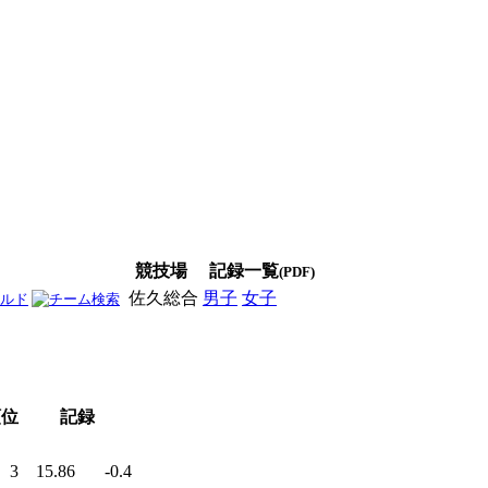
競技場
記録一覧
(PDF)
佐久総合
男子
女子
男女
順位
記録
3
15.86
-0.4