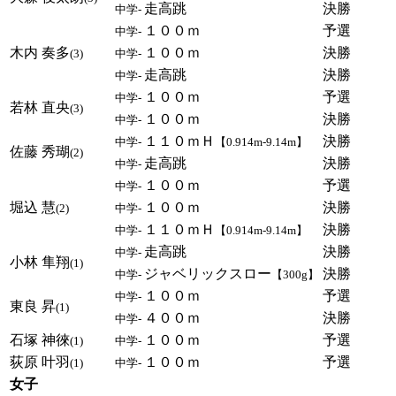
走高跳
決勝
中学-
１００ｍ
予選
中学-
木内 奏多
１００ｍ
決勝
(3)
中学-
走高跳
決勝
中学-
１００ｍ
予選
中学-
若林 直央
(3)
１００ｍ
決勝
中学-
１１０ｍＨ
決勝
中学-
【0.914m-9.14m】
佐藤 秀瑚
(2)
走高跳
決勝
中学-
１００ｍ
予選
中学-
堀込 慧
１００ｍ
決勝
(2)
中学-
１１０ｍＨ
決勝
中学-
【0.914m-9.14m】
走高跳
決勝
中学-
小林 隼翔
(1)
ジャベリックスロー
決勝
中学-
【300g】
１００ｍ
予選
中学-
東良 昇
(1)
４００ｍ
決勝
中学-
石塚 神徠
１００ｍ
予選
(1)
中学-
荻原 叶羽
１００ｍ
予選
(1)
中学-
女子