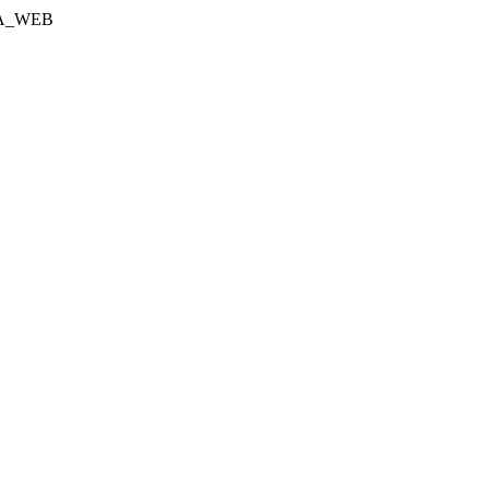
A_WEB