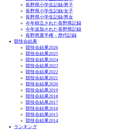
長野県小学生記録/男子
長野県小学生記録/女子
長野県小学生記録/男女
今年樹立された長野県記録
今年追加された長野県記録
長野県選手権・歴代記録
競技会結果
競技会結果2026
競技会結果2025
競技会結果2024
競技会結果2023
競技会結果2022
競技会結果2021
競技会結果2020
競技会結果2019
競技会結果2018
競技会結果2017
競技会結果2016
競技会結果2015
競技会結果2014
ランキング