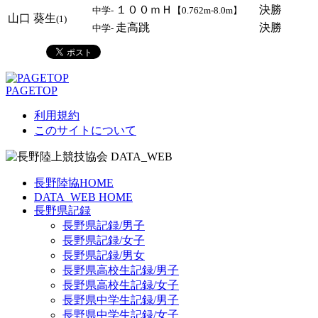
１００ｍＨ
決勝
中学-
【0.762m-8.0m】
山口 葵生
(1)
走高跳
決勝
中学-
PAGETOP
利用規約
このサイトについて
長野陸協HOME
DATA_WEB HOME
長野県記録
長野県記録/男子
長野県記録/女子
長野県記録/男女
長野県高校生記録/男子
長野県高校生記録/女子
長野県中学生記録/男子
長野県中学生記録/女子