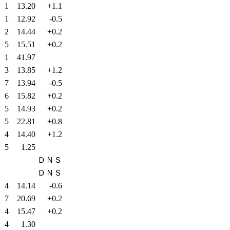
1
13.20
+1.1
1
12.92
-0.5
2
14.44
+0.2
5
15.51
+0.2
1
41.97
3
13.85
+1.2
7
13.94
-0.5
6
15.82
+0.2
5
14.93
+0.2
5
22.81
+0.8
4
14.40
+1.2
5
1.25
ＤＮＳ
ＤＮＳ
4
14.14
-0.6
7
20.69
+0.2
4
15.47
+0.2
4
1.30