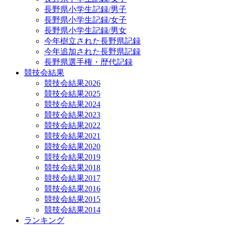
長野県小学生記録/男子
長野県小学生記録/女子
長野県小学生記録/男女
今年樹立された長野県記録
今年追加された長野県記録
長野県選手権・歴代記録
競技会結果
競技会結果2026
競技会結果2025
競技会結果2024
競技会結果2023
競技会結果2022
競技会結果2021
競技会結果2020
競技会結果2019
競技会結果2018
競技会結果2017
競技会結果2016
競技会結果2015
競技会結果2014
ランキング