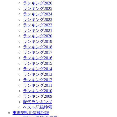
ランキング2026
ランキング2025
ランキング2024
ランキング2023
ランキング2022
ランキング2021
ランキング2020
ランキング2019
ランキング2018
ランキング2017
ランキング2016
ランキング2015
ランキング2014
ランキング2013
ランキング2012
ランキング2011
ランキング2010
ランキング2009
歴代ランキング
ベスト記録検索
東海5県/北信越記録