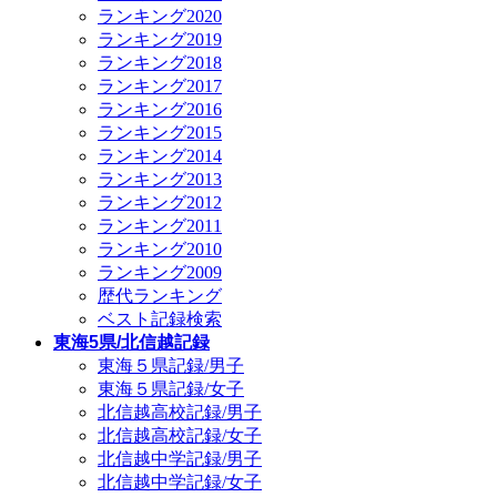
ランキング2020
ランキング2019
ランキング2018
ランキング2017
ランキング2016
ランキング2015
ランキング2014
ランキング2013
ランキング2012
ランキング2011
ランキング2010
ランキング2009
歴代ランキング
ベスト記録検索
東海5県/北信越記録
東海５県記録/男子
東海５県記録/女子
北信越高校記録/男子
北信越高校記録/女子
北信越中学記録/男子
北信越中学記録/女子