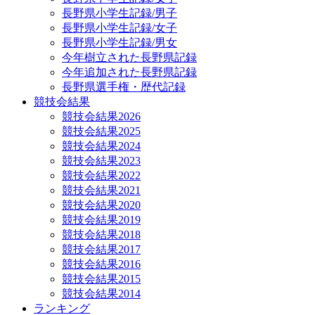
長野県小学生記録/男子
長野県小学生記録/女子
長野県小学生記録/男女
今年樹立された長野県記録
今年追加された長野県記録
長野県選手権・歴代記録
競技会結果
競技会結果2026
競技会結果2025
競技会結果2024
競技会結果2023
競技会結果2022
競技会結果2021
競技会結果2020
競技会結果2019
競技会結果2018
競技会結果2017
競技会結果2016
競技会結果2015
競技会結果2014
ランキング