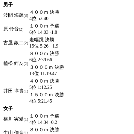
男子
４００ｍ 決勝
波間 海輝
(3)
4位 53.40
１００ｍ 予選
原 怜音
(2)
6位 14.03 -1.8
走幅跳 決勝
古屋 銀二
(2)
15位 5.26 +1.9
８００ｍ 決勝
6位 2:39.66
植松 絆友
(2)
３０００ｍ 決勝
13位 11:19.47
４００ｍ 決勝
5位 1:12.25
井田 惇貴
(1)
１５００ｍ 決勝
4位 5:21.45
女子
１００ｍ 予選
横川 実愛
(1)
4位 14.34 -0.2
８００ｍ 決勝
牛山 佳音
(1)