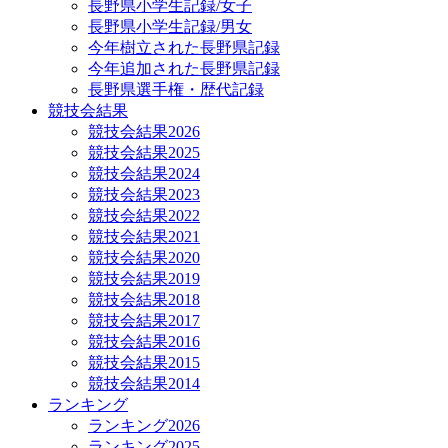
長野県小学生記録/女子
長野県小学生記録/男女
今年樹立された長野県記録
今年追加された長野県記録
長野県選手権・歴代記録
競技会結果
競技会結果2026
競技会結果2025
競技会結果2024
競技会結果2023
競技会結果2022
競技会結果2021
競技会結果2020
競技会結果2019
競技会結果2018
競技会結果2017
競技会結果2016
競技会結果2015
競技会結果2014
ランキング
ランキング2026
ランキング2025