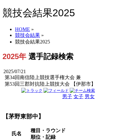
競技会結果2025
HOME
»
競技会結果
»
競技会結果2025
2025年
選手記録検索
2025/07/21
第34回南信陸上競技選手権大会 兼
第53回三郡対抗陸上競技大会 【伊那市】
男子
女子
男女
【茅野東部中】
種目・ラウンド
氏名
順位・記録