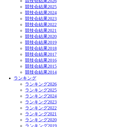
競技会結果2026
競技会結果2025
競技会結果2024
競技会結果2023
競技会結果2022
競技会結果2021
競技会結果2020
競技会結果2019
競技会結果2018
競技会結果2017
競技会結果2016
競技会結果2015
競技会結果2014
ランキング
ランキング2026
ランキング2025
ランキング2024
ランキング2023
ランキング2022
ランキング2021
ランキング2020
ランキング2019