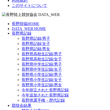
利用規約
このサイトについて
長野陸協HOME
DATA_WEB HOME
長野県記録
長野県記録/男子
長野県記録/女子
長野県記録/男女
長野県高校生記録/男子
長野県高校生記録/女子
長野県中学生記録/男子
長野県中学生記録/女子
長野県小学生記録/男子
長野県小学生記録/女子
長野県小学生記録/男女
今年樹立された長野県記録
今年追加された長野県記録
長野県選手権・歴代記録
競技会結果