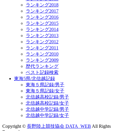
ランキング2018
ランキング2017
ランキング2016
ランキング2015
ランキング2014
ランキング2013
ランキング2012
ランキング2011
ランキング2010
ランキング2009
歴代ランキング
ベスト記録検索
東海5県/北信越記録
東海５県記録/男子
東海５県記録/女子
北信越高校記録/男子
北信越高校記録/女子
北信越中学記録/男子
北信越中学記録/女子
Copyright ©
長野陸上競技協会 DATA_WEB
All Rights