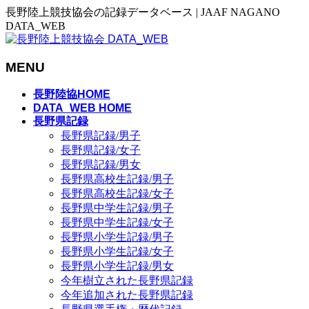
長野陸上競技協会の記録データベース | JAAF NAGANO
DATA_WEB
MENU
メ
長野陸協HOME
ニ
DATA_WEB HOME
長野県記録
ュ
長野県記録/男子
ー
長野県記録/女子
を
長野県記録/男女
飛
長野県高校生記録/男子
ば
長野県高校生記録/女子
す
長野県中学生記録/男子
長野県中学生記録/女子
長野県小学生記録/男子
長野県小学生記録/女子
長野県小学生記録/男女
今年樹立された長野県記録
今年追加された長野県記録