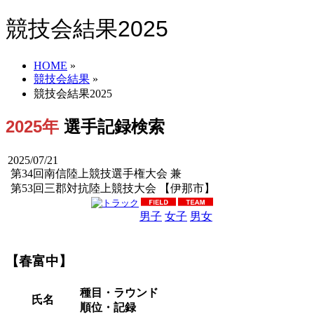
競技会結果2025
HOME
»
競技会結果
»
競技会結果2025
2025年
選手記録検索
2025/07/21
第34回南信陸上競技選手権大会 兼
第53回三郡対抗陸上競技大会 【伊那市】
男子
女子
男女
【春富中】
種目・ラウンド
氏名
順位・記録