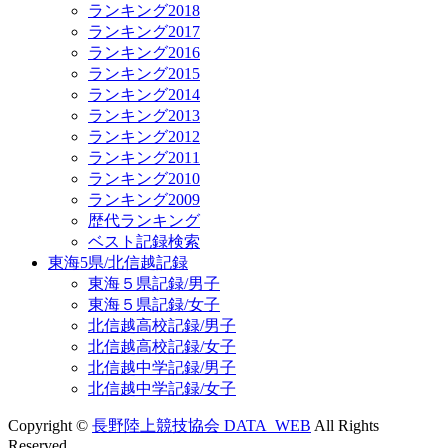
ランキング2018
ランキング2017
ランキング2016
ランキング2015
ランキング2014
ランキング2013
ランキング2012
ランキング2011
ランキング2010
ランキング2009
歴代ランキング
ベスト記録検索
東海5県/北信越記録
東海５県記録/男子
東海５県記録/女子
北信越高校記録/男子
北信越高校記録/女子
北信越中学記録/男子
北信越中学記録/女子
Copyright ©
長野陸上競技協会 DATA_WEB
All Rights
Reserved.