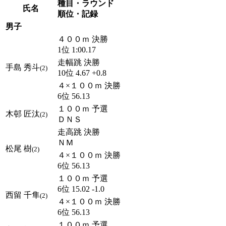
種目・ラウンド
氏名
順位・記録
男子
４００ｍ 決勝
1位 1:00.17
走幅跳 決勝
手島 秀斗
(2)
10位 4.67 +0.8
４×１００ｍ 決勝
6位 56.13
１００ｍ 予選
木邨 匠汰
(2)
ＤＮＳ
走高跳 決勝
ＮＭ
松尾 樹
(2)
４×１００ｍ 決勝
6位 56.13
１００ｍ 予選
6位 15.02 -1.0
西留 千隼
(2)
４×１００ｍ 決勝
6位 56.13
１００ｍ 予選