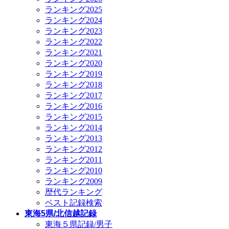
ランキング2025
ランキング2024
ランキング2023
ランキング2022
ランキング2021
ランキング2020
ランキング2019
ランキング2018
ランキング2017
ランキング2016
ランキング2015
ランキング2014
ランキング2013
ランキング2012
ランキング2011
ランキング2010
ランキング2009
歴代ランキング
ベスト記録検索
東海5県/北信越記録
東海５県記録/男子