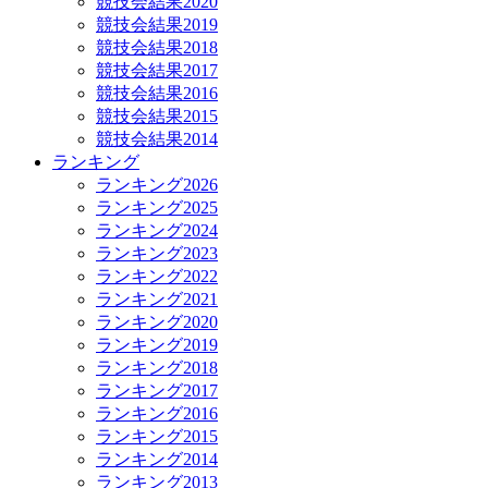
競技会結果2020
競技会結果2019
競技会結果2018
競技会結果2017
競技会結果2016
競技会結果2015
競技会結果2014
ランキング
ランキング2026
ランキング2025
ランキング2024
ランキング2023
ランキング2022
ランキング2021
ランキング2020
ランキング2019
ランキング2018
ランキング2017
ランキング2016
ランキング2015
ランキング2014
ランキング2013