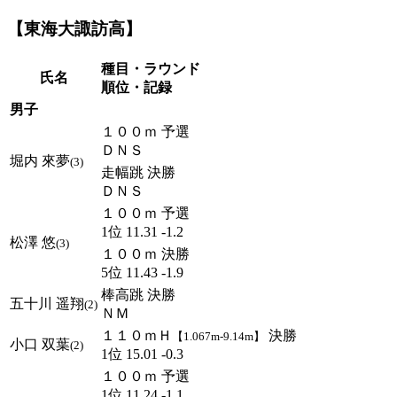
【東海大諏訪高】
種目・ラウンド
氏名
順位・記録
男子
１００ｍ 予選
ＤＮＳ
堀内 來夢
(3)
走幅跳 決勝
ＤＮＳ
１００ｍ 予選
1位 11.31 -1.2
松澤 悠
(3)
１００ｍ 決勝
5位 11.43 -1.9
棒高跳 決勝
五十川 遥翔
(2)
ＮＭ
１１０ｍＨ
決勝
【1.067m-9.14m】
小口 双葉
(2)
1位 15.01 -0.3
１００ｍ 予選
1位 11.24 -1.1