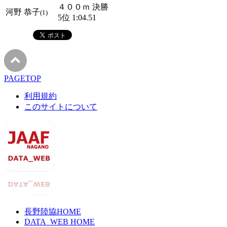
４００ｍ 決勝
河野 恭子
(1)
5位 1:04.51
PAGETOP
利用規約
このサイトについて
長野陸協HOME
DATA_WEB HOME