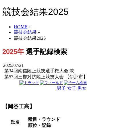
競技会結果2025
HOME
»
競技会結果
»
競技会結果2025
2025年
選手記録検索
2025/07/21
第34回南信陸上競技選手権大会 兼
第53回三郡対抗陸上競技大会 【伊那市】
男子
女子
男女
【岡谷工高】
種目・ラウンド
氏名
順位・記録