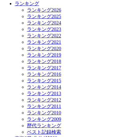
ランキング
ランキング2026
ランキング2025
ランキング2024
ランキング2023
ランキング2022
ランキング2021
ランキング2020
ランキング2019
ランキング2018
ランキング2017
ランキング2016
ランキング2015
ランキング2014
ランキング2013
ランキング2012
ランキング2011
ランキング2010
ランキング2009
歴代ランキング
ベスト記録検索