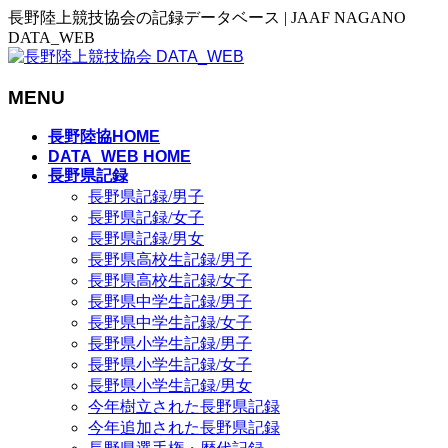
長野陸上競技協会の記録データベース | JAAF NAGANO
DATA_WEB
MENU
メ
長野陸協HOME
ニ
DATA_WEB HOME
長野県記録
ュ
長野県記録/男子
ー
長野県記録/女子
を
長野県記録/男女
飛
長野県高校生記録/男子
ば
長野県高校生記録/女子
す
長野県中学生記録/男子
長野県中学生記録/女子
長野県小学生記録/男子
長野県小学生記録/女子
長野県小学生記録/男女
今年樹立された長野県記録
今年追加された長野県記録