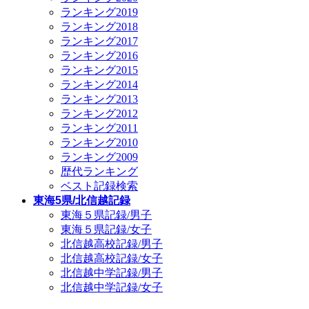
ランキング2019
ランキング2018
ランキング2017
ランキング2016
ランキング2015
ランキング2014
ランキング2013
ランキング2012
ランキング2011
ランキング2010
ランキング2009
歴代ランキング
ベスト記録検索
東海5県/北信越記録
東海５県記録/男子
東海５県記録/女子
北信越高校記録/男子
北信越高校記録/女子
北信越中学記録/男子
北信越中学記録/女子