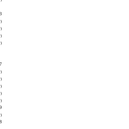
3
)
)
)
)
7
)
)
)
)
)
9
)
8