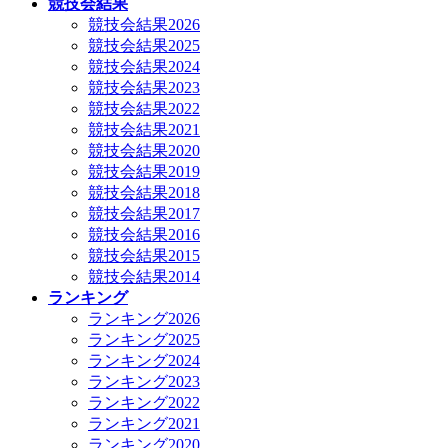
競技会結果
競技会結果2026
競技会結果2025
競技会結果2024
競技会結果2023
競技会結果2022
競技会結果2021
競技会結果2020
競技会結果2019
競技会結果2018
競技会結果2017
競技会結果2016
競技会結果2015
競技会結果2014
ランキング
ランキング2026
ランキング2025
ランキング2024
ランキング2023
ランキング2022
ランキング2021
ランキング2020