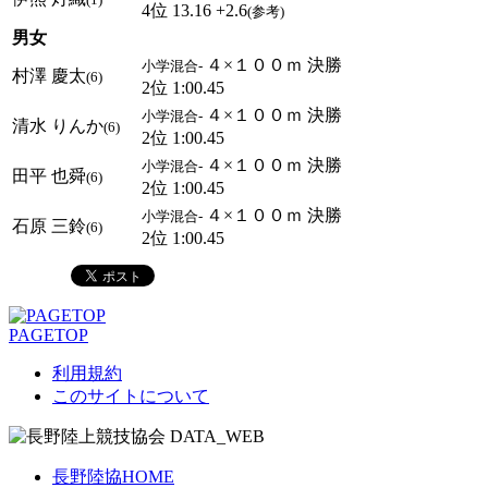
4位 13.16 +2.6
(参考)
男女
４×１００ｍ 決勝
小学混合-
村澤 慶太
(6)
2位 1:00.45
４×１００ｍ 決勝
小学混合-
清水 りんか
(6)
2位 1:00.45
４×１００ｍ 決勝
小学混合-
田平 也舜
(6)
2位 1:00.45
４×１００ｍ 決勝
小学混合-
石原 三鈴
(6)
2位 1:00.45
PAGETOP
利用規約
このサイトについて
長野陸協HOME