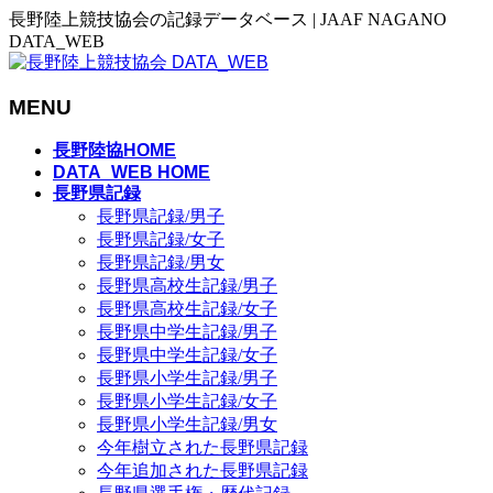
長野陸上競技協会の記録データベース | JAAF NAGANO
DATA_WEB
MENU
メ
長野陸協HOME
ニ
DATA_WEB HOME
長野県記録
ュ
長野県記録/男子
ー
長野県記録/女子
を
長野県記録/男女
飛
長野県高校生記録/男子
ば
長野県高校生記録/女子
す
長野県中学生記録/男子
長野県中学生記録/女子
長野県小学生記録/男子
長野県小学生記録/女子
長野県小学生記録/男女
今年樹立された長野県記録
今年追加された長野県記録