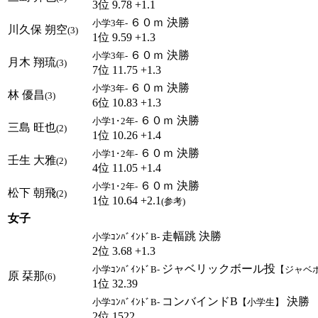
3位 9.78 +1.1
６０ｍ 決勝
小学3年-
川久保 朔空
(3)
1位 9.59 +1.3
６０ｍ 決勝
小学3年-
月木 翔琉
(3)
7位 11.75 +1.3
６０ｍ 決勝
小学3年-
林 優昌
(3)
6位 10.83 +1.3
６０ｍ 決勝
小学1･2年-
三島 旺也
(2)
1位 10.26 +1.4
６０ｍ 決勝
小学1･2年-
壬生 大雅
(2)
4位 11.05 +1.4
６０ｍ 決勝
小学1･2年-
松下 朝飛
(2)
1位 10.64 +2.1
(参考)
女子
走幅跳 決勝
小学ｺﾝﾊﾞｲﾝﾄﾞB-
2位 3.68 +1.3
ジャベリックボール投
小学ｺﾝﾊﾞｲﾝﾄﾞB-
【ジャベ
原 栞那
(6)
1位 32.39
コンバインドB
決勝
小学ｺﾝﾊﾞｲﾝﾄﾞB-
【小学生】
2位 1522