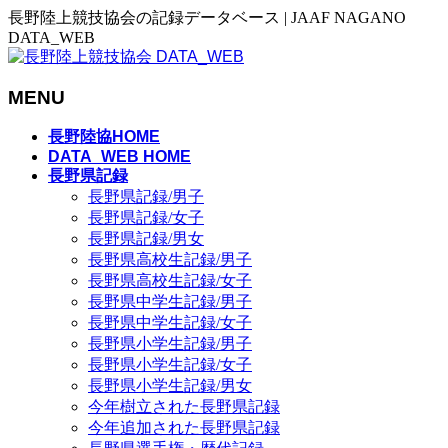
長野陸上競技協会の記録データベース | JAAF NAGANO
DATA_WEB
MENU
メ
長野陸協HOME
ニ
DATA_WEB HOME
長野県記録
ュ
長野県記録/男子
ー
長野県記録/女子
を
長野県記録/男女
飛
長野県高校生記録/男子
ば
長野県高校生記録/女子
す
長野県中学生記録/男子
長野県中学生記録/女子
長野県小学生記録/男子
長野県小学生記録/女子
長野県小学生記録/男女
今年樹立された長野県記録
今年追加された長野県記録