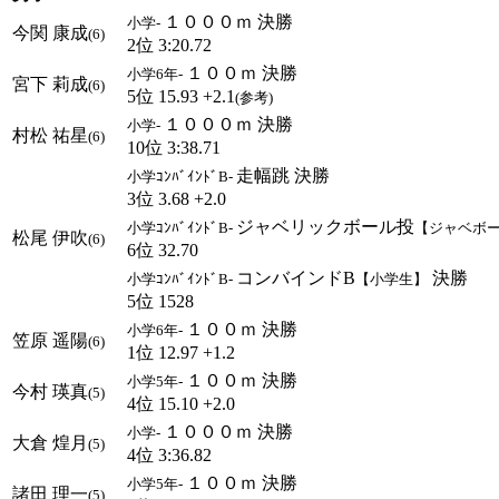
１０００ｍ 決勝
小学-
今関 康成
(6)
2位 3:20.72
１００ｍ 決勝
小学6年-
宮下 莉成
(6)
5位 15.93 +2.1
(参考)
１０００ｍ 決勝
小学-
村松 祐星
(6)
10位 3:38.71
走幅跳 決勝
小学ｺﾝﾊﾞｲﾝﾄﾞB-
3位 3.68 +2.0
ジャベリックボール投
小学ｺﾝﾊﾞｲﾝﾄﾞB-
【ジャベボ
松尾 伊吹
(6)
6位 32.70
コンバインドB
決勝
小学ｺﾝﾊﾞｲﾝﾄﾞB-
【小学生】
5位 1528
１００ｍ 決勝
小学6年-
笠原 遥陽
(6)
1位 12.97 +1.2
１００ｍ 決勝
小学5年-
今村 瑛真
(5)
4位 15.10 +2.0
１０００ｍ 決勝
小学-
大倉 煌月
(5)
4位 3:36.82
１００ｍ 決勝
小学5年-
諸田 理一
(5)