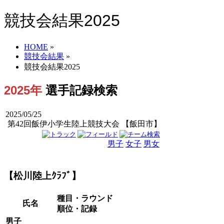
競技会結果2025
HOME
»
競技会結果
»
競技会結果2025
2025年
選手記録検索
2025/05/25
第42回飯伊小学生陸上競技大会 【飯田市】
男子
女子
男女
【松川陸上ｸﾗﾌﾞ】
種目・ラウンド
氏名
順位・記録
男子