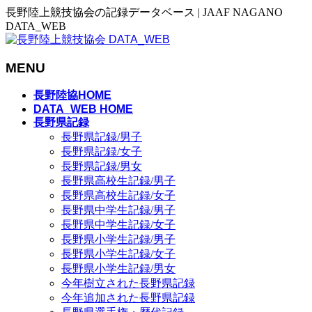
長野陸上競技協会の記録データベース | JAAF NAGANO
DATA_WEB
MENU
メ
長野陸協HOME
ニ
DATA_WEB HOME
長野県記録
ュ
長野県記録/男子
ー
長野県記録/女子
を
長野県記録/男女
飛
長野県高校生記録/男子
ば
長野県高校生記録/女子
す
長野県中学生記録/男子
長野県中学生記録/女子
長野県小学生記録/男子
長野県小学生記録/女子
長野県小学生記録/男女
今年樹立された長野県記録
今年追加された長野県記録