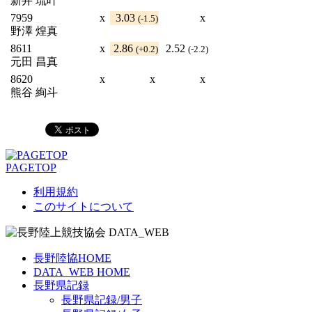
新井 琉叶
7959
x
3.03
x
(-1.5)
野澤 煌真
8611
x
2.86
2.52
(+0.2)
(-2.2)
元田 昌真
8620
x
x
x
熊谷 絢斗
PAGETOP
利用規約
このサイトについて
長野陸協HOME
DATA_WEB HOME
長野県記録
長野県記録/男子