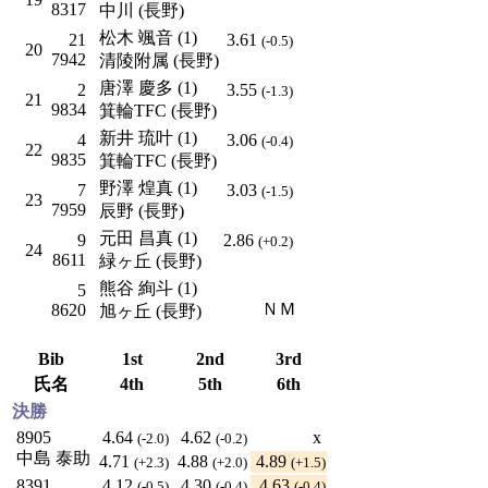
8317
中川 (長野)
松木 颯音 (1)
21
3.61
(-0.5)
20
7942
清陵附属 (長野)
唐澤 慶多 (1)
2
3.55
(-1.3)
21
9834
箕輪TFC (長野)
新井 琉叶 (1)
4
3.06
(-0.4)
22
9835
箕輪TFC (長野)
野澤 煌真 (1)
7
3.03
(-1.5)
23
7959
辰野 (長野)
元田 昌真 (1)
9
2.86
(+0.2)
24
8611
緑ヶ丘 (長野)
熊谷 絢斗 (1)
5
ＮＭ
8620
旭ヶ丘 (長野)
Bib
1st
2nd
3rd
氏名
4th
5th
6th
決勝
8905
4.64
4.62
x
(-2.0)
(-0.2)
中島 泰助
4.71
4.88
4.89
(+2.3)
(+2.0)
(+1.5)
8391
4.12
4.30
4.63
(-0.5)
(-0.4)
(-0.4)