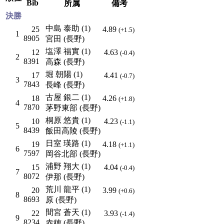
Bib
所属
備考
決勝
中島 泰助 (1)
25
4.89
(+1.5)
1
8905
宮田 (長野)
塩澤 福實 (1)
12
4.63
(-0.4)
2
8391
高森 (長野)
堀 朝陽 (1)
17
4.41
(-0.7)
3
7843
長峰 (長野)
古屋 銀二 (1)
18
4.26
(+1.8)
4
7870
茅野東部 (長野)
桐原 悠貴 (1)
10
4.23
(-1.1)
5
8439
飯田高陵 (長野)
日室 瑛路 (1)
19
4.18
(+1.1)
6
7597
岡谷北部 (長野)
浦野 翔大 (1)
15
4.04
(-0.4)
7
8072
伊那 (長野)
荒川 龍平 (1)
20
3.99
(+0.6)
8
8693
原 (長野)
間宮 蒼天 (1)
22
3.93
(-1.4)
9
8234
赤穂 (長野)