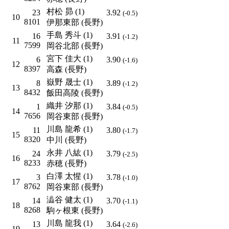
村松 昴 (1)
23
3.92
(-0.5)
10
8101
伊那東部 (長野)
手島 秀斗 (1)
16
3.91
(-1.2)
11
7599
岡谷北部 (長野)
宮下 佳大 (1)
6
3.90
(-1.6)
12
8397
高森 (長野)
嶽野 晟士 (1)
8
3.89
(-1.2)
13
8432
飯田高陵 (長野)
織井 汐那 (1)
1
3.84
(-0.5)
14
7656
岡谷東部 (長野)
川島 龍希 (1)
11
3.80
(-1.7)
15
8320
中川 (長野)
永井 八紘 (1)
24
3.79
(-2.5)
16
8233
赤穂 (長野)
白澤 太惺 (1)
3
3.78
(-1.0)
17
8762
岡谷東部 (長野)
澁谷 健太 (1)
14
3.70
(-1.1)
18
8268
駒ヶ根東 (長野)
川島 龍我 (1)
13
3.64
(-2.6)
19