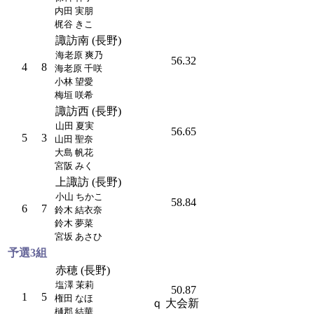
内田 実朋
梶谷 きこ
諏訪南 (長野)
海老原 爽乃
56.32
4
8
海老原 千咲
小林 望愛
梅垣 咲希
諏訪西 (長野)
山田 夏実
56.65
5
3
山田 聖奈
大島 帆花
宮阪 みく
上諏訪 (長野)
小山 ちかこ
58.84
6
7
鈴木 結衣奈
鈴木 夢菜
宮坂 あさひ
予選3組
赤穂 (長野)
塩澤 茉莉
50.87
1
5
権田 なほ
ｑ
大会新
樋郡 結華