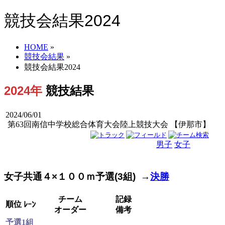
競技会結果2024
HOME
»
競技会結果
»
競技会結果2024
2024年
競技結果
2024/06/01
第63回南信中学校総合体育大会陸上競技大会 【伊那市】
男子
女子
男女
女子共通４×１００ｍ予選(3組) →
決勝
チーム
記録
順位
ﾚｰﾝ
オーダー
備考
予選1組