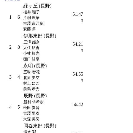
緑ヶ丘 (長野)
櫻井 瑠子
51.47
1
6
片桐 颯華
ｑ
吉澤 奈乃葉
安藤 凛
伊那東部 (長野)
三澤 姫奈
54.21
2
8
大住 結香
ｑ
小林 虹光
樋口 結泉
永明 (長野)
五味 智花
54.55
3
4
北原 美空
ｑ
村上 にこ
前島 希光
辰野 (長野)
新村 侑希歩
56.42
4
5
松田 奏音
宮澤 里衣
大森 美羽
岡谷東部 (長野)
清水 彩