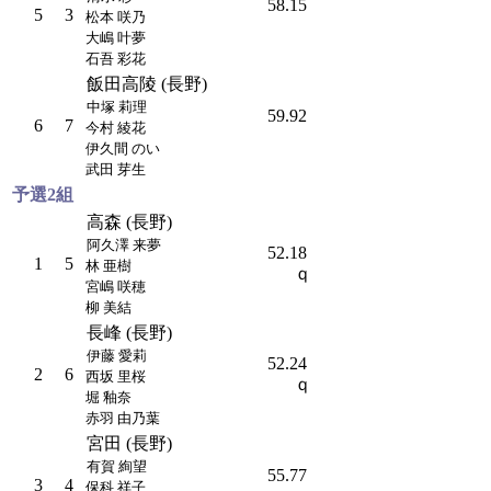
58.15
5
3
松本 咲乃
大嶋 叶夢
石吾 彩花
飯田高陵 (長野)
中塚 莉理
59.92
6
7
今村 綾花
伊久間 のい
武田 芽生
予選2組
高森 (長野)
阿久澤 来夢
52.18
1
5
林 亜樹
ｑ
宮嶋 咲穂
柳 美結
長峰 (長野)
伊藤 愛莉
52.24
2
6
西坂 里桜
ｑ
堀 釉奈
赤羽 由乃葉
宮田 (長野)
有賀 絢望
55.77
3
4
保科 祥子