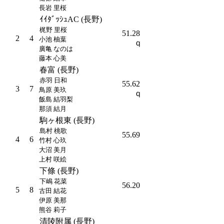
長岩 里桜
ｲｲﾀﾞｯｼｭAC (長野)
梶野 里桜
51.28
2
4
小池 柚葉
ｑ
廣亀 なのは
藤本 心美
春富 (長野)
赤羽 日和
55.62
3
7
鳥原 美玖
ｑ
飯島 結羽梨
那須 結月
駒ヶ根東 (長野)
島村 桃歌
55.69
4
6
竹村 心玖
大沼 美月
上村 咲絵
下條 (長野)
下嶋 花菜
56.20
5
8
古田 結花
伊原 美那
熊谷 莉子
清陵附属 (長野)