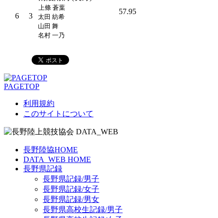
上條 蒼葉
57.95
6
3
太田 紡希
山田 舞
名村 一乃
PAGETOP
利用規約
このサイトについて
長野陸協HOME
DATA_WEB HOME
長野県記録
長野県記録/男子
長野県記録/女子
長野県記録/男女
長野県高校生記録/男子