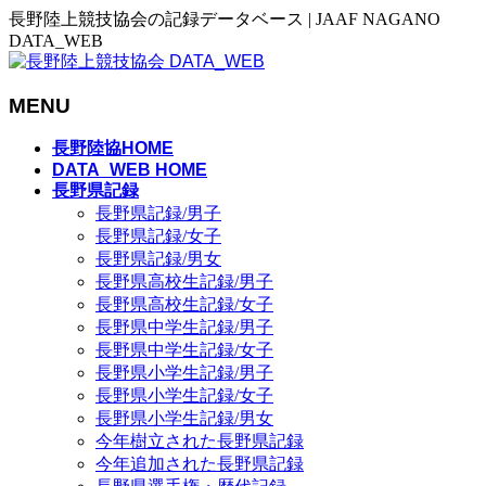
長野陸上競技協会の記録データベース | JAAF NAGANO
DATA_WEB
MENU
メ
長野陸協HOME
ニ
DATA_WEB HOME
長野県記録
ュ
長野県記録/男子
ー
長野県記録/女子
を
長野県記録/男女
飛
長野県高校生記録/男子
ば
長野県高校生記録/女子
す
長野県中学生記録/男子
長野県中学生記録/女子
長野県小学生記録/男子
長野県小学生記録/女子
長野県小学生記録/男女
今年樹立された長野県記録
今年追加された長野県記録