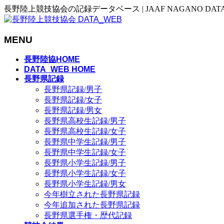
長野陸上競技協会の記録データベース | JAAF NAGANO DAT
MENU
メ
長野陸協HOME
ニ
DATA_WEB HOME
長野県記録
ュ
長野県記録/男子
ー
長野県記録/女子
を
長野県記録/男女
飛
長野県高校生記録/男子
ば
長野県高校生記録/女子
す
長野県中学生記録/男子
長野県中学生記録/女子
長野県小学生記録/男子
長野県小学生記録/女子
長野県小学生記録/男女
今年樹立された長野県記録
今年追加された長野県記録
長野県選手権・歴代記録