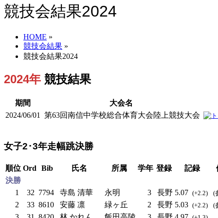
競技会結果2024
HOME
»
競技会結果
»
競技会結果2024
2024年
競技結果
期間
大会名
2024/06/01
第63回南信中学校総合体育大会陸上競技大会
女子2･3年走幅跳決勝
順位
Ord
Bib
氏名
所属
学年
登録
記録
決勝
1
32
7794
寺島 清華
永明
3
長野
5.07
(+2.2)
(
2
33
8610
安藤 凛
緑ヶ丘
2
長野
5.03
(+2.2)
(
3
31
8420
林 かれん
飯田高陵
3
長野
4.97
(+1.3)