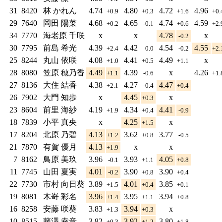
31
8420
林 かれん
4.74
4.80
4.72
4.96
+0.9
+0.3
+1.6
+0
29
7640
岡田 陽菜
4.68
4.65
4.74
4.59
+0.2
-0.1
+0.6
+2
34
7770
海老原 千咲
x
x
4.78
x
-0.2
30
7795
前島 希光
4.39
4.42
4.54
4.55
+2.4
0.0
-0.2
+2
25
8244
丸山 依咲
4.08
4.41
4.49
x
+1.0
+0.5
+1.1
28
8080
笠原 穂乃香
4.49
4.39
x
4.26
+1.1
-0.6
+1
27
8136
大住 結香
4.38
4.27
4.47
+2.1
-0.4
+0.4
26
7902
大門 知歩
x
4.45
x
+0.3
23
8604
前里 海紗
4.19
4.34
4.41
+1.9
+0.4
-0.9
18
7839
小平 真央
x
4.25
x
+1.5
17
8204
北原 乃碧
4.13
3.62
3.77
+1.2
+0.8
-0.5
21
7870
有賀 優月
4.13
x
x
+1.9
7
8162
鳥原 美玖
3.96
3.93
4.05
-0.1
+1.1
+0.8
11
7745
山田 夏実
4.01
3.90
3.90
-0.2
+0.8
+0.4
22
7730
市村 向日葵
3.89
4.01
3.85
+1.5
+0.4
+0.1
19
8081
木嵜 彩名
3.96
3.95
3.94
+1.4
+1.1
+0.8
16
8258
安藤 咲葵
3.83
3.94
x
+1.3
+0.3
10
8515
藤澤 幸音
3.82
3.92
3.80
+0.3
+1.2
+1.8