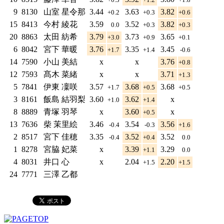
9
8130
山室 星令那
3.44
3.63
3.82
+0.2
+0.3
+0.6
15
8413
今村 綾花
3.59
3.52
3.82
0.0
+0.3
+0.3
20
8863
太田 紡希
3.79
3.73
3.65
+3.0
+0.9
+0.1
6
8042
宮下 華暖
3.76
3.35
3.45
+1.7
+1.4
-0.6
14
7590
小山 美結
x
x
3.76
+0.8
12
7593
髙木 菜緒
x
x
3.71
+1.3
5
7841
伊東 凜咲
3.57
3.68
3.68
+1.7
+0.5
+0.5
3
8161
飯島 結羽梨
3.60
3.62
x
+1.0
+1.4
8
8889
青塚 羽琴
x
3.60
x
+0.5
13
7636
柴 茉里絵
3.46
3.54
3.56
-0.4
-0.3
+1.6
2
8517
宮下 佳穂
3.35
3.52
3.52
-0.4
+0.4
0.0
1
8278
宮脇 妃菜
x
3.39
3.29
+1.1
0.0
4
8031
井口 心
x
2.04
2.20
+1.5
+1.5
24
7771
三澤 乙都