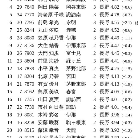
4
29
7640
岡田 陽菜
岡谷東部
3
長野
4.82
(+0.6)
5
34
7770
海老原 千咲
諏訪南
3
長野
4.78
(-0.2)
6
30
7795
前島 希光
永明
3
長野
4.55
(+2.1)
(
7
25
8244
丸山 依咲
赤穂
2
長野
4.52
(-0.6)
8
28
8080
笠原 穂乃香
伊那
3
長野
4.49
(+1.1)
9
27
8136
大住 結香
伊那東部
2
長野
4.47
(+0.4)
10
26
7902
大門 知歩
富士見
2
長野
4.45
(+0.3)
11
23
8604
前里 海紗
緑ヶ丘
3
長野
4.41
(-0.9)
12
18
7839
小平 真央
茅野北部
2
長野
4.25
(+1.5)
13
17
8204
北原 乃碧
宮田
2
長野
4.13
(+1.2)
14
21
7870
有賀 優月
茅野東部
3
長野
4.13
(+1.9)
15
7
8162
鳥原 美玖
春富
3
長野
4.05
(+0.8)
16
11
7745
山田 夏実
諏訪西
3
長野
4.01
(-0.2)
17
22
7730
市村 向日葵
諏訪
2
長野
4.01
(+0.4)
18
19
8081
木嵜 彩名
伊那
3
長野
3.96
(+1.4)
19
16
8258
安藤 咲葵
駒ヶ根東
2
長野
3.94
(+0.3)
20
10
8515
藤澤 幸音
天龍
3
長野
3.92
(+1.2)
21
9
8130
山室 星令那
伊那東部
3
長野
3.82