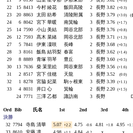
(+0.6)
22
15
8413
今村 綾花
飯田高陵
2
長野
3.82
(+0.3)
23
20
8863
太田 紡希
清陵附属
3
長野
3.79
(+3.0)
(
24
6
8042
宮下 華暖
南箕輪
3
長野
3.76
(+1.7)
25
14
7590
小山 美結
岡谷北部
3
長野
3.76
(+0.8)
26
12
7593
髙木 菜緒
岡谷北部
3
長野
3.71
(+1.3)
27
5
7841
伊東 凜咲
長峰
2
長野
3.68
(+0.5)
28
3
8161
飯島 結羽梨
春富
3
長野
3.62
(+1.4)
29
8
8889
青塚 羽琴
豊丘
2
長野
3.60
(+0.5)
30
13
7636
柴 茉里絵
岡谷東部
3
長野
3.56
(+1.6)
31
2
8517
宮下 佳穂
天龍
3
長野
3.52
(0.0)
32
1
8278
宮脇 妃菜
駒ヶ根東
3
長野
3.39
(+1.1)
33
4
8031
井口 心
箕輪
2
長野
2.20
(+1.5)
24
7771
三澤 乙都
諏訪南
3
長野
Ord
Bib
氏名
1st
2nd
3rd
4th
決勝
32
7794
寺島 清華
5.07
4.75
4.81
4.95
+2.2
-0.6
+1.8
+1
33
8610
安藤 凛
4.98
4.84
x
x
+1.1
-0.2