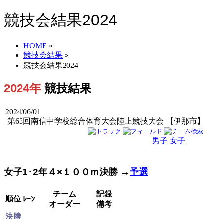
競技会結果2024
HOME
»
競技会結果
»
競技会結果2024
2024年
競技結果
2024/06/01
第63回南信中学校総合体育大会陸上競技大会 【伊那市】
男子
女子
男女
女子1･2年４×１００ｍ決勝 →
予選
チーム
記録
順位
ﾚｰﾝ
オーダー
備考
決勝