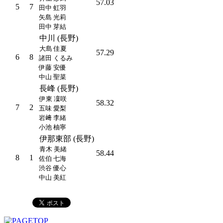
57.03
5
7
田中 虹羽
矢島 光莉
田中 芽結
中川 (長野)
大島 佳夏
57.29
6
8
諸田 くるみ
伊藤 安優
中山 聖菜
長峰 (長野)
伊東 凜咲
58.32
7
2
五味 愛梨
岩﨑 李緒
小池 柚寧
伊那東部 (長野)
青木 美緒
58.44
8
1
佐伯 七海
渋谷 優心
中山 美紅