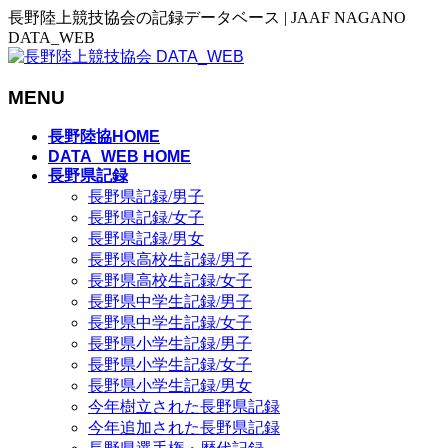
長野陸上競技協会の記録データベース | JAAF NAGANO
DATA_WEB
MENU
メ
長野陸協HOME
ニ
DATA_WEB HOME
長野県記録
ュ
長野県記録/男子
ー
長野県記録/女子
を
長野県記録/男女
飛
長野県高校生記録/男子
ば
長野県高校生記録/女子
す
長野県中学生記録/男子
長野県中学生記録/女子
長野県小学生記録/男子
長野県小学生記録/女子
長野県小学生記録/男女
今年樹立された長野県記録
今年追加された長野県記録