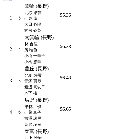
箕輪 (長野)
北原 結愛
55.36
1
5
伊東 綸
太田 心陽
伊東 砂良
南箕輪 (長野)
林 杏理
56.38
2
4
濱 唯色
小松 千華子
小松 悠華
豊丘 (長野)
北側 詩雫
56.48
3
3
青塚 羽琴
渡辺 真依子
木下 櫻
辰野 (長野)
平林 亜優
56.65
4
6
伊藤 真子
吉澤 珠里
髙倉 瑞希
春富 (長野)
井上 紗綺