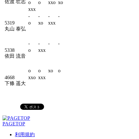
佐渡 壮志
o
o
xxo
xo
xxx
-
-
-
-
5319
o
xo
xxx
丸山 泰弘
-
-
-
-
5338
o
xxx
依田 流音
o
o
xo
o
4668
xxo
xxx
下條 遥大
PAGETOP
利用規約