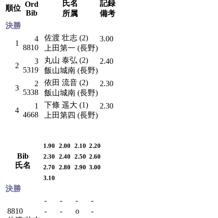
氏名
記録
Ord
順位
Bib
所属
備考
決勝
佐渡 壮志 (2)
4
3.00
1
8810
上田第一 (長野)
丸山 泰弘 (2)
3
2.40
2
5319
飯山城南 (長野)
依田 流音 (2)
2
2.30
3
5338
飯山城南 (長野)
下條 遥大 (1)
1
2.30
4
4668
上田第四 (長野)
1.90
2.00
2.10
2.20
Bib
2.30
2.40
2.50
2.60
氏名
2.70
2.80
2.90
3.00
3.10
決勝
-
-
-
-
8810
-
-
o
-