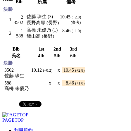
Bib
所属
備考
決勝
佐藤 珠生 (3)
10.45
2
(+2.8)
1
3502
長野高専 (長野)
(参考)
髙橋 未優乃 (1)
1
8.46
(+1.0)
2
588
飯山高 (長野)
Bib
1st
2nd
3rd
氏名
4th
5th
6th
決勝
3502
10.12
x
10.45
(+0.2)
(+2.8)
佐藤 珠生
588
x
x
8.46
(+1.0)
髙橋 未優乃
PAGETOP
利用規約