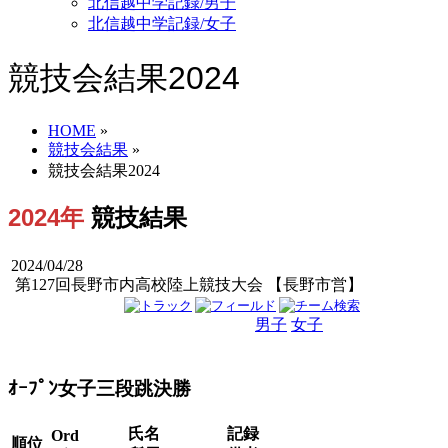
北信越中学記録/男子
北信越中学記録/女子
競技会結果2024
HOME
»
競技会結果
»
競技会結果2024
2024年
競技結果
2024/04/28
第127回長野市内高校陸上競技大会 【長野市営】
男子
女子
男女
ｵｰﾌﾟﾝ女子三段跳決勝
氏名
記録
Ord
順位