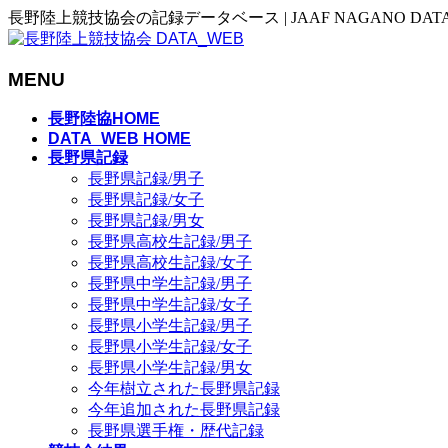
長野陸上競技協会の記録データベース | JAAF NAGANO DAT
MENU
メ
長野陸協HOME
ニ
DATA_WEB HOME
長野県記録
ュ
長野県記録/男子
ー
長野県記録/女子
を
長野県記録/男女
飛
長野県高校生記録/男子
ば
長野県高校生記録/女子
す
長野県中学生記録/男子
長野県中学生記録/女子
長野県小学生記録/男子
長野県小学生記録/女子
長野県小学生記録/男女
今年樹立された長野県記録
今年追加された長野県記録
長野県選手権・歴代記録