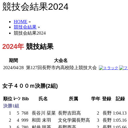
競技会結果2024
HOME
»
競技会結果
»
競技会結果2024
2024年
競技結果
期間
大会名
2024/04/28
第127回長野市内高校陸上競技大会
女子４００ｍ決勝(2組)
順位
ﾚｰﾝ
Bib
氏名
所属
学年
登録
記録
決勝1組
1
5
768
長谷川 栞菜
長野吉田高
2
長野
1:04.13
2
4
999
和田 未羽
文化学園長野高
3
長野
1:05.16
3
6
780
村井 咲英
長野西高
2
長野
1:05.66