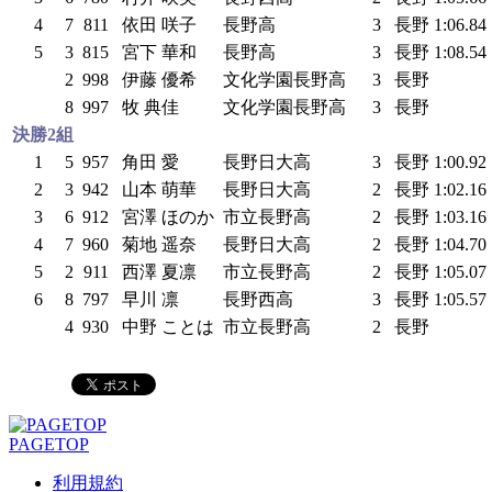
4
7
811
依田 咲子
長野高
3
長野
1:06.84
5
3
815
宮下 華和
長野高
3
長野
1:08.54
2
998
伊藤 優希
文化学園長野高
3
長野
8
997
牧 典佳
文化学園長野高
3
長野
決勝2組
1
5
957
角田 愛
長野日大高
3
長野
1:00.92
2
3
942
山本 萌華
長野日大高
2
長野
1:02.16
3
6
912
宮澤 ほのか
市立長野高
2
長野
1:03.16
4
7
960
菊地 遥奈
長野日大高
2
長野
1:04.70
5
2
911
西澤 夏凛
市立長野高
2
長野
1:05.07
6
8
797
早川 凛
長野西高
3
長野
1:05.57
4
930
中野 ことは
市立長野高
2
長野
PAGETOP
利用規約