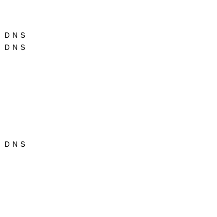
ＤＮＳ
ＤＮＳ
ＤＮＳ