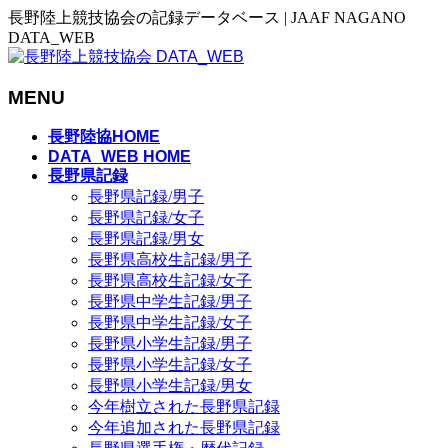
長野陸上競技協会の記録データベース | JAAF NAGANO
DATA_WEB
MENU
メ
長野陸協HOME
ニ
DATA_WEB HOME
長野県記録
ュ
長野県記録/男子
ー
長野県記録/女子
を
長野県記録/男女
飛
長野県高校生記録/男子
ば
長野県高校生記録/女子
す
長野県中学生記録/男子
長野県中学生記録/女子
長野県小学生記録/男子
長野県小学生記録/女子
長野県小学生記録/男女
今年樹立された長野県記録
今年追加された長野県記録