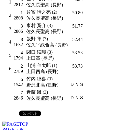
1
2812
佐久長聖高 (長野)
片寄 晴之亮 (2)
1
50.80
2
2808
佐久長聖高 (長野)
東村 寛介 (3)
3
51.77
3
2806
佐久長聖高 (長野)
飯野 隼 (3)
8
52.44
4
1632
佐久平総合高 (長野)
関口 渓瑚 (3)
4
53.53
5
1794
上田高 (長野)
山浦 伸太郎 (1)
2
53.73
6
2789
上田西高 (長野)
竹内 睦喜 (3)
6
ＤＮＳ
1542
野沢北高 (長野)
近藤 嵐 (3)
7
ＤＮＳ
2846
佐久長聖高 (長野)
PAGETOP