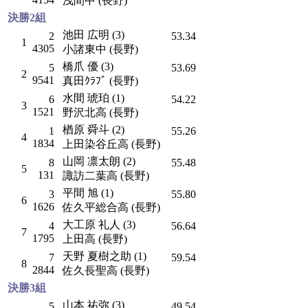
浅間中 (長野)
決勝2組
池田 広明 (3)
2
53.34
1
4305
小諸東中 (長野)
橋爪 優 (3)
5
53.69
2
9541
真田ｸﾗﾌﾞ (長野)
水間 琥珀 (1)
6
54.22
3
1521
野沢北高 (長野)
楢原 舜斗 (2)
1
55.26
4
1834
上田染谷丘高 (長野)
山岡 凛太朗 (2)
8
55.48
5
131
諏訪二葉高 (長野)
平間 旭 (1)
3
55.80
6
1626
佐久平総合高 (長野)
大工原 礼人 (3)
4
56.64
7
1795
上田高 (長野)
天野 夏樹之助 (1)
7
59.54
8
2844
佐久長聖高 (長野)
決勝3組
山本 祐弥 (3)
5
49.54