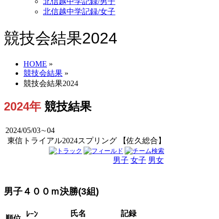
北信越中学記録/男子
北信越中学記録/女子
競技会結果2024
HOME
»
競技会結果
»
競技会結果2024
2024年
競技結果
2024/05/03∼04
東信トライアル2024スプリング 【佐久総合】
男子
女子
男女
男子４００ｍ決勝(3組)
氏名
記録
ﾚｰﾝ
順位