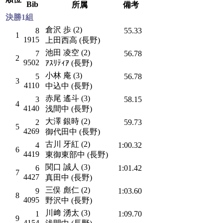
Bib
所属
備考
決勝1組
倉沢 歩 (2)
8
55.33
1
1915
上田西高 (長野)
池田 凌空 (2)
7
56.78
2
9502
ｱｽﾘﾃｨｱ (長野)
小林 庵 (3)
5
56.78
3
4110
中込中 (長野)
赤尾 遙斗 (3)
3
58.15
4
4140
浅間中 (長野)
大澤 銀時 (2)
2
59.73
5
4269
御代田中 (長野)
古川 牙紅 (2)
4
1:00.32
6
4419
東御東部中 (長野)
関口 誠人 (3)
6
1:01.42
7
4427
真田中 (長野)
三俣 彪仁 (2)
9
1:03.60
8
4095
野沢中 (長野)
川﨑 湧太 (3)
1
1:09.70
9
4154