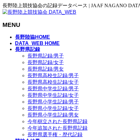
長野陸上競技協会の記録データベース | JAAF NAGANO DAT
MENU
メ
長野陸協HOME
ニ
DATA_WEB HOME
長野県記録
ュ
長野県記録/男子
ー
長野県記録/女子
を
長野県記録/男女
飛
長野県高校生記録/男子
ば
長野県高校生記録/女子
す
長野県中学生記録/男子
長野県中学生記録/女子
長野県小学生記録/男子
長野県小学生記録/女子
長野県小学生記録/男女
今年樹立された長野県記録
今年追加された長野県記録
長野県選手権・歴代記録