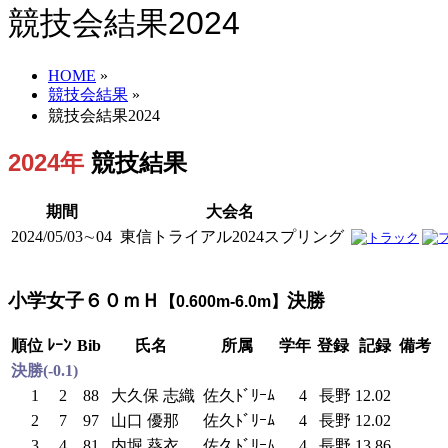
競技会結果2024
HOME
»
競技会結果
»
競技会結果2024
2024年
競技結果
期間
大会名
2024/05/03∼04
東信トライアル2024スプリング
小学女子６０ｍＨ
決勝
【0.600m-6.0m】
順位
ﾚｰﾝ
Bib
氏名
所属
学年
登録
記録
備考
決勝(-0.1)
1
2
88
大久保 志織
佐久ﾄﾞﾘｰﾑ
4
長野
12.02
2
7
97
山口 優那
佐久ﾄﾞﾘｰﾑ
4
長野
12.02
3
4
81
内堀 葵衣
佐久ﾄﾞﾘｰﾑ
4
長野
13.86