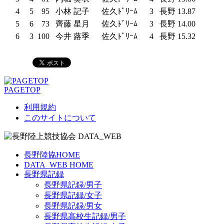
4
5
95
小林 記子
佐久ﾄﾞﾘｰﾑ
3
長野
13.87
5
6
73
齊藤 星月
佐久ﾄﾞﾘｰﾑ
3
長野
14.00
6
3
100
今井 蕗季
佐久ﾄﾞﾘｰﾑ
4
長野
15.32
PAGETOP
利用規約
このサイトについて
長野陸協HOME
DATA_WEB HOME
長野県記録
長野県記録/男子
長野県記録/女子
長野県記録/男女
長野県高校生記録/男子