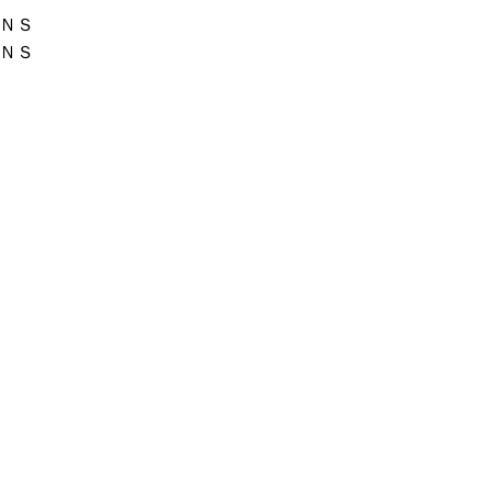
ＮＳ
ＮＳ