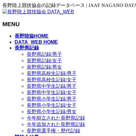
長野陸上競技協会の記録データベース | JAAF NAGANO DAT
MENU
メ
長野陸協HOME
ニ
DATA_WEB HOME
長野県記録
ュ
長野県記録/男子
ー
長野県記録/女子
を
長野県記録/男女
飛
長野県高校生記録/男子
ば
長野県高校生記録/女子
す
長野県中学生記録/男子
長野県中学生記録/女子
長野県小学生記録/男子
長野県小学生記録/女子
長野県小学生記録/男女
今年樹立された長野県記録
今年追加された長野県記録
長野県選手権・歴代記録