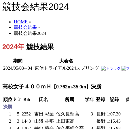
競技会結果2024
HOME
»
競技会結果
»
競技会結果2024
2024年
競技結果
期間
大会名
2024/05/03∼04
東信トライアル2024スプリング
高校女子４００ｍＨ
決勝
【0.762m-35.0m】
順位
ﾚｰﾝ
Bib
氏名
所属
学年
登録
記録
決勝
1
5
2252
吉田 彩葉
佐久長聖高
3
長野
1:07.30
2
3
1448
山邉 栞那
上田東高
長野
1:15.43
3
4
1202
井出 優奈
佐久平総合高
3
長野
1:15.98