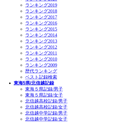
ランキング2019
ランキング2018
ランキング2017
ランキング2016
ランキング2015
ランキング2014
ランキング2013
ランキング2012
ランキング2011
ランキング2010
ランキング2009
歴代ランキング
ベスト記録検索
東海5県/北信越記録
東海５県記録/男子
東海５県記録/女子
北信越高校記録/男子
北信越高校記録/女子
北信越中学記録/男子
北信越中学記録/女子